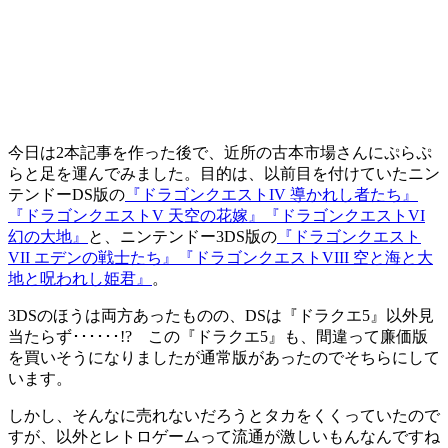
今日は2本記事を作った後で、近所の古本市場さんにぷらぷ
らと足を運んでみました。目的は、以前目を付けていたニン
テンドーDS版の
『ドラゴンクエストIV 導かれし者たち』
『ドラゴンクエストV 天空の花嫁』
『ドラゴンクエストVI
幻の大地』
と、ニンテンドー3DS版の
『ドラゴンクエスト
VII エデンの戦士たち』
『ドラゴンクエストVIII 空と海と大
地と呪われし姫君』
。
3DSのほうは両方あったものの、DSは『ドラクエ5』以外見
当たらず･･････!? この『ドラクエ5』も、間違って廉価版
を買いそうになりましたが通常版があったのでそちらにして
います。
しかし、そんなに売れないだろうとタカをくくっていたので
すが、以外とレトロゲームって流通が激しいもんなんですね