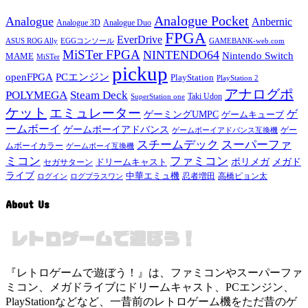
Analogue Pocket
Analogue
Anbernic
Analogue 3D
Analogue Duo
FPGA
EverDrive
ASUS ROG Ally
EGGコンソール
GAMEBANK-web.com
MiSTer FPGA
NINTENDO64
Nintendo Switch
MAME
MiSTer
pickup
openFPGA
PCエンジン
PlayStation
PlayStation 2
アナログポ
POLYMEGA
Steam Deck
Taki Udon
SuperStation one
ケット
エミュレーター
ゲ
ゲーミングUMPC
ゲームキューブ
ームボーイ
ゲームボーイアドバンス
ゲー
ゲームボーイアドバンス互換機
スチームデック
スーパーファ
ムボーイカラー
ゲームボーイ互換機
ミコン
ファミコン
メガド
ドリームキャスト
ポリメガ
セガサターン
ライブ
中華エミュ機
ログイン
ログプラスワン
忍者増田
高橋ピョン太
About Us
『レトロゲームで遊ぼう！』は、ファミコンやスーパーファ
ミコン、メガドライブにドリームキャスト、PCエンジン、
PlayStationなどなど、一昔前のレトロゲーム機をただ昔のゲ