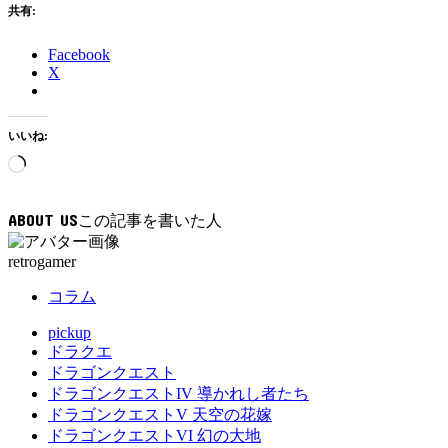
共有:
Facebook
X
いいね:
読
み
込
ABOUT US
み
中…
retrogamer
コラム
pickup
ドラクエ
ドラゴンクエスト
ドラゴンクエストIV 導かれし者たち
ドラゴンクエストV 天空の花嫁
ドラゴンクエストVI 幻の大地