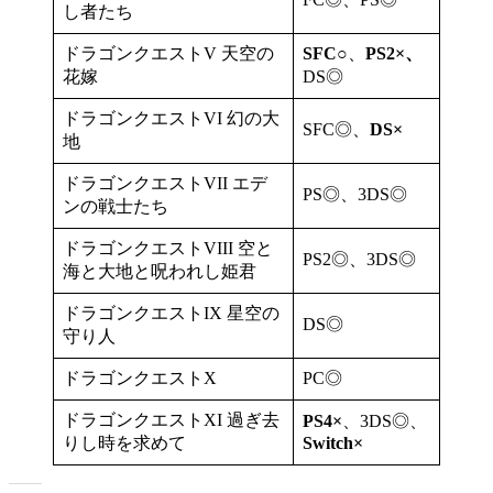
し者たち
ドラゴンクエストV 天空の
SFC○
、
PS2×、
花嫁
DS◎
ドラゴンクエストVI 幻の大
SFC◎、
DS×
地
ドラゴンクエストVII エデ
PS◎、3DS◎
ンの戦士たち
ドラゴンクエストVIII 空と
PS2◎、3DS◎
海と大地と呪われし姫君
ドラゴンクエストIX 星空の
DS◎
守り人
ドラゴンクエストX
PC◎
ドラゴンクエストXI 過ぎ去
PS4×
、3DS◎、
りし時を求めて
Switch×