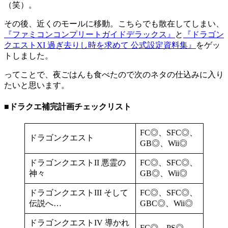
（笑）。
その後、近くのモールに移動。こちらでも散在してしまい、
『ファミコンコンプリートガイドデラックス』
と
『ドラゴン
クエストXI 過ぎ去りし時を求めて 公式設定資料集』
をゲッ
トしました。
ってことで、夜ごはんも食べたので次のネタの仕込みに入り
たいと思います。
■ドラクエ補完計画チェックリスト
FC◎、SFC◎、
ドラゴンクエスト
GB◎、Wii◎
ドラゴンクエストII 悪霊の
FC◎、SFC◎、
神々
GB◎、Wii◎
ドラゴンクエストIII そして
FC◎、SFC◎、
伝説へ…
GBC◎、Wii◎
ドラゴンクエストIV 導かれ
FC◎、PS◎