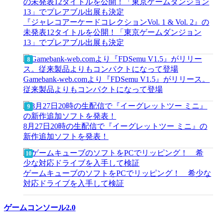
『ジャレコアーケードコレクションVol. 1 & Vol. 2』の
未発表12タイトルを公開！「東京ゲームダンジョン
13」でプレアブル出展も決定
Gamebank-web.comより『FDSemu V1.5』がリリース。
従来製品よりもコンパクトになって登場
8月27日20時の生配信で『イーグレットツー ミニ』の
新作追加ソフトを発表！
ゲームキューブのソフトをPCでリッピング！ 希少な
対応ドライブを入手して検証
ゲームコンソール2.0