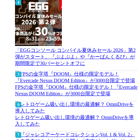
「EGGコンソール コンパイル夏休みセール 2026」第2
弾がスタート。『ぷよぷよ』や『かーばんくるぴ』が
期間限定で30パーセントオフに
FPSの金字塔『DOOM』仕様の限定モデル！『Evercade
Nexus DOOM Edition』が3000台限定で登場
レトロゲーム吸い出し環境の最適解？ OmniDriveを導
入してみた