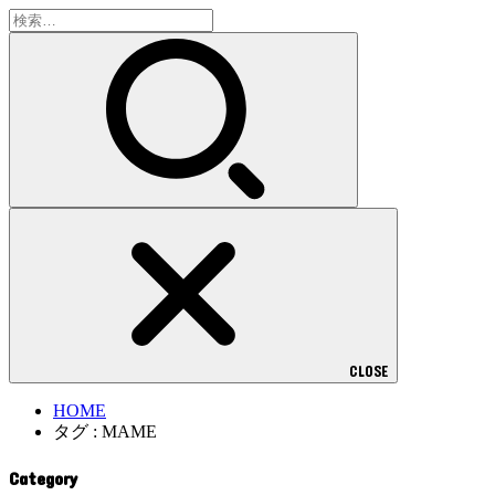
検
索:
CLOSE
HOME
タグ : MAME
Category