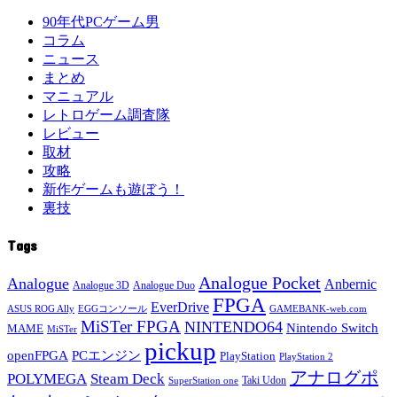
90年代PCゲーム男
コラム
ニュース
まとめ
マニュアル
レトロゲーム調査隊
レビュー
取材
攻略
新作ゲームも遊ぼう！
裏技
Tags
Analogue Pocket
Analogue
Anbernic
Analogue 3D
Analogue Duo
FPGA
EverDrive
ASUS ROG Ally
EGGコンソール
GAMEBANK-web.com
MiSTer FPGA
NINTENDO64
Nintendo Switch
MAME
MiSTer
pickup
openFPGA
PCエンジン
PlayStation
PlayStation 2
アナログポ
POLYMEGA
Steam Deck
Taki Udon
SuperStation one