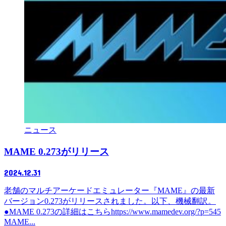
ニュース
MAME 0.273がリリース
2024.12.31
老舗のマルチアーケードエミュレーター『MAME』の最新
バージョン0.273がリリースされました。以下、機械翻訳。
●MAME 0.273の詳細はこちらhttps://www.mamedev.org/?p=545
MAME...