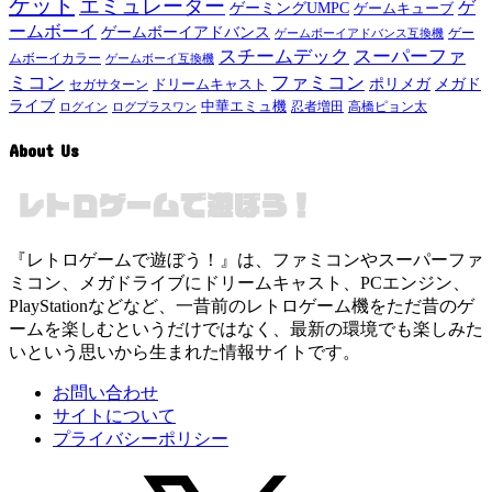
ケット
エミュレーター
ゲ
ゲーミングUMPC
ゲームキューブ
ームボーイ
ゲームボーイアドバンス
ゲー
ゲームボーイアドバンス互換機
スチームデック
スーパーファ
ムボーイカラー
ゲームボーイ互換機
ミコン
ファミコン
メガド
ドリームキャスト
ポリメガ
セガサターン
ライブ
中華エミュ機
ログイン
ログプラスワン
忍者増田
高橋ピョン太
About Us
『レトロゲームで遊ぼう！』は、ファミコンやスーパーファ
ミコン、メガドライブにドリームキャスト、PCエンジン、
PlayStationなどなど、一昔前のレトロゲーム機をただ昔のゲ
ームを楽しむというだけではなく、最新の環境でも楽しみた
いという思いから生まれた情報サイトです。
お問い合わせ
サイトについて
プライバシーポリシー