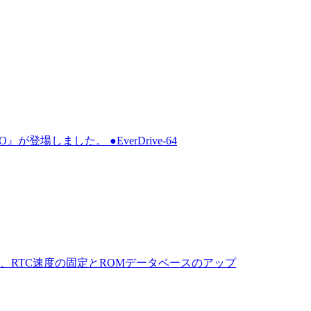
が登場しました。 ●EverDrive-64
トでは、RTC速度の固定とROMデータベースのアップ