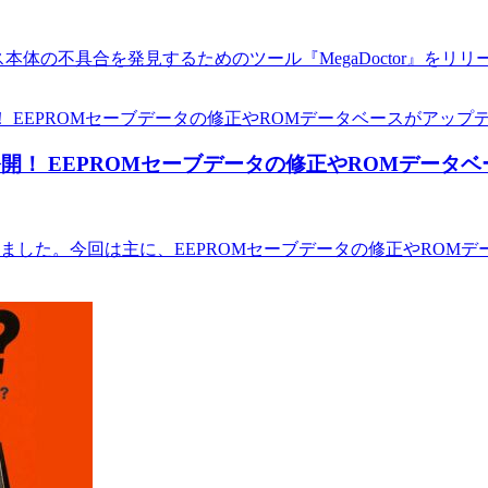
ネシス本体の不具合を発見するためのツール『MegaDoctor』をリ
0521が公開！ EEPROMセーブデータの修正やROMデー
521が公開されました。今回は主に、EEPROMセーブデータの修正や