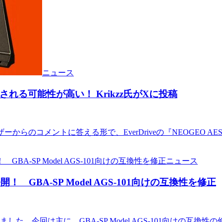
ニュース
発売される可能性が高い！ Krikzz氏がXに投稿
、ユーザーからのコメントに答える形で、EverDriveの『NEOGE
ニュース
が公開！ GBA-SP Model AGS-101向けの互換性を修正
が公開されました。今回は主に、GBA-SP Model AGS-101向け