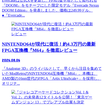
Evercadeは公式Xを更新し、FPSの金字塔として知られる
『DOOM』をモチーフにした限定モデル『Evercade Nexus
DOOM Edition』を発表しました。価格は249.99ドル。
●『Evercade...
レビュー
NINTENDO64が現代に復活！約4.3万円の最新
FPGA互換機『M64』を徹底レビュー
2026.08.06
『Analogue 3D』のライバルとして、早くから注目を集めて
いたModRetroのNINTENDO64互換機『M64』。本機は、
AMD製の16nm世代のFPGA「Artix UltraScale+」を採用し、
オリジナ...