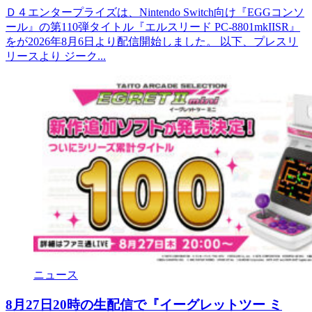
Ｄ４エンタープライズは、Nintendo Switch向け『EGGコンソ
ール』の第110弾タイトル『エルスリード PC-8801mkIISR』
をが2026年8月6日より配信開始しました。 以下、プレスリ
リースより ジーク...
ニュース
8月27日20時の生配信で『イーグレットツー ミ