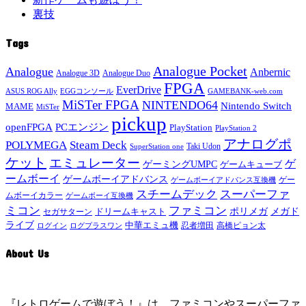
裏技
Tags
Analogue Pocket
Analogue
Anbernic
Analogue 3D
Analogue Duo
FPGA
EverDrive
ASUS ROG Ally
EGGコンソール
GAMEBANK-web.com
MiSTer FPGA
NINTENDO64
Nintendo Switch
MAME
MiSTer
pickup
openFPGA
PCエンジン
PlayStation
PlayStation 2
アナログポ
POLYMEGA
Steam Deck
Taki Udon
SuperStation one
ケット
エミュレーター
ゲ
ゲーミングUMPC
ゲームキューブ
ームボーイ
ゲームボーイアドバンス
ゲー
ゲームボーイアドバンス互換機
スチームデック
スーパーファ
ムボーイカラー
ゲームボーイ互換機
ミコン
ファミコン
メガド
ドリームキャスト
ポリメガ
セガサターン
ライブ
中華エミュ機
ログイン
ログプラスワン
忍者増田
高橋ピョン太
About Us
『レトロゲームで遊ぼう！』は、ファミコンやスーパーファ