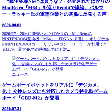
「“戦争犯罪N64”は買うな!?」発売されたばかりの
ModRetro『M64』を巡りRedditで議論。パルマ
ー・ラッキー氏の軍需企業との関係に反発する声
2026.08.01
2026年7月28日に発売されたばかりの、ModRetroの
NINTENDO64互換機『M64』。FPGAを採用し、オリジナル
のNINTENDO64カートリッジやコントローラーが利用でき
るほか、最大4Kでの映像出力にも対...
ニュース
ゲームボーイポケットをリアルに「デジカメ」
化！ 交換レンズにも対応したカメラ特化型ゲーム
ボーイ『GBD-M2』が登場
2026.07.31