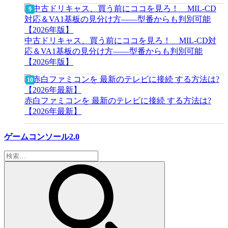
中古ドリキャス、買う前にココを見ろ！ MIL-CD対
応＆VA1基板の見分け方——型番からも判別可能
【2026年版】
赤白ファミコンを 最新のテレビに接続 する方法は?
【2026年最新】
ゲームコンソール2.0
検
索: