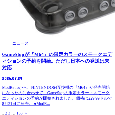
ニュース
GameStopが『M64』の限定カラーのスモークエデ
ィションの予約を開始。ただし日本への発送は未
対応
2026.07.29
ModRetroから、NINTENDO64互換機の『M64』が発売開始
になったのに合わせて、GameStopの限定カラー・スモーク
エディションの予約が開始されました。価格は229.99ドルで
8月21日に発売。 ●ModR...
1
2
3
…
138
＞