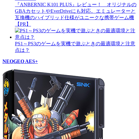
『ANBERNIC K101 PLUS』レビュー！ オリジナルの
GBAカセットやEverDriveにも対応。エミュレーターと
互換機のハイブリッド仕様がユニークな携帯ゲーム機
【PR】
PS1～PS3のゲームを実機で遊ぶときの最適環境と注意
点は？
NEOGEO AES+