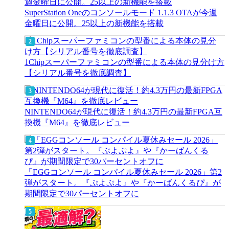
SuperStation Oneのコンソールモード 1.1.3 OTAが今週
金曜日に公開。25以上の新機能を搭載
1Chipスーパーファミコンの型番による本体の見分け方
【シリアル番号を徹底調査】
NINTENDO64が現代に復活！約4.3万円の最新FPGA互
換機『M64』を徹底レビュー
「EGGコンソール コンパイル夏休みセール 2026」第2
弾がスタート。『ぷよぷよ』や『かーばんくるぴ』が
期間限定で30パーセントオフに