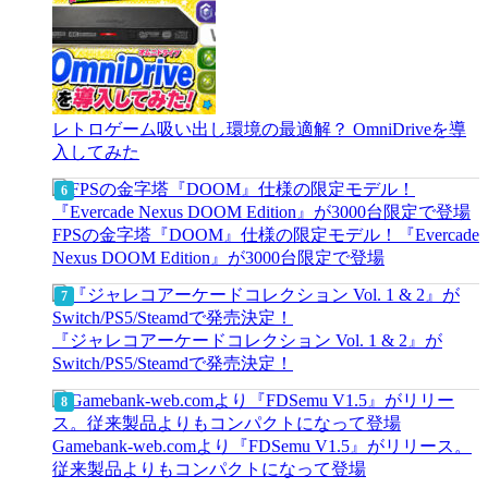
レトロゲーム吸い出し環境の最適解？ OmniDriveを導
入してみた
FPSの金字塔『DOOM』仕様の限定モデル！『Evercade
Nexus DOOM Edition』が3000台限定で登場
『ジャレコアーケードコレクション Vol. 1 & 2』が
Switch/PS5/Steamdで発売決定！
Gamebank-web.comより『FDSemu V1.5』がリリース。
従来製品よりもコンパクトになって登場