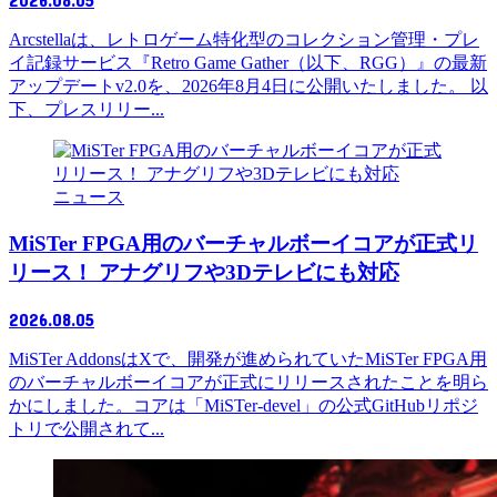
Arcstellaは、レトロゲーム特化型のコレクション管理・プレ
イ記録サービス『Retro Game Gather（以下、RGG）』の最新
アップデートv2.0を、2026年8月4日に公開いたしました。 以
下、プレスリリー...
ニュース
MiSTer FPGA用のバーチャルボーイコアが正式リ
リース！ アナグリフや3Dテレビにも対応
2026.08.05
MiSTer AddonsはXで、開発が進められていたMiSTer FPGA用
のバーチャルボーイコアが正式にリリースされたことを明ら
かにしました。コアは「MiSTer-devel」の公式GitHubリポジ
トリで公開されて...