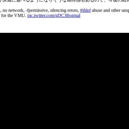
 no network, -fpermissive, silencing errors,
#ifdef
abuse and other unspe
big for the VMU.
pic.twitter.com/gDC38xgmaI