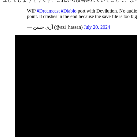
WIP
#Dreamcast
#Diablo
port with Devilution. No audio,
point. It crashes in the end because the save file is too 
— آزي حسن (@azi_hassan)
July 20, 2024