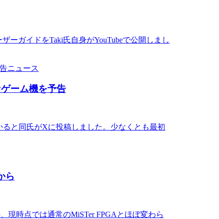
向けユーザーガイドをTaki氏自身がYouTubeで公開しまし
ニュース
たなゲーム機を予告
に取りかかると同氏がXに投稿しました。少なくとも最初
dから
たものの、現時点では通常のMiSTer FPGAとほぼ変わら