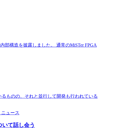
の内部構造を披露しました。 通常のMiSTer FPGA
タートしているものの、それと並行して開発も行われている
ニュース
作について話し会う