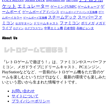
Taki Udon
SuperStation one
ケット
エミュレーター
ゲ
ゲーミングUMPC
ゲームキューブ
ームボーイ
ゲームボーイアドバンス
ゲー
ゲームボーイアドバンス互換機
スチームデック
スーパーファ
ムボーイカラー
ゲームボーイ互換機
ミコン
ファミコン
メガド
ドリームキャスト
ポリメガ
セガサターン
ライブ
中華エミュ機
ログイン
ログプラスワン
忍者増田
高橋ピョン太
About Us
『レトロゲームで遊ぼう！』は、ファミコンやスーパーファ
ミコン、メガドライブにドリームキャスト、PCエンジン、
PlayStationなどなど、一昔前のレトロゲーム機をただ昔のゲ
ームを楽しむというだけではなく、最新の環境でも楽しみた
いという思いから生まれた情報サイトです。
お問い合わせ
サイトについて
プライバシーポリシー