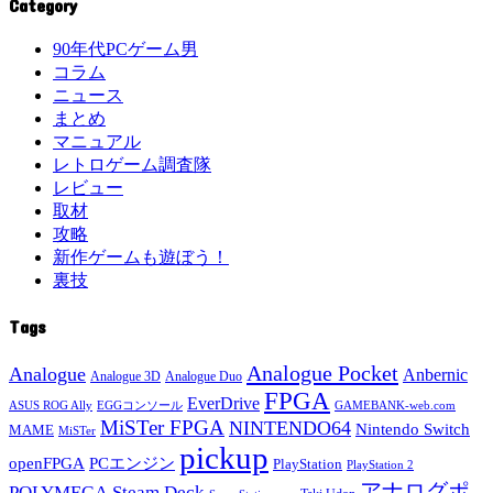
Category
90年代PCゲーム男
コラム
ニュース
まとめ
マニュアル
レトロゲーム調査隊
レビュー
取材
攻略
新作ゲームも遊ぼう！
裏技
Tags
Analogue Pocket
Analogue
Anbernic
Analogue 3D
Analogue Duo
FPGA
EverDrive
ASUS ROG Ally
EGGコンソール
GAMEBANK-web.com
MiSTer FPGA
NINTENDO64
Nintendo Switch
MAME
MiSTer
pickup
openFPGA
PCエンジン
PlayStation
PlayStation 2
アナログポ
POLYMEGA
Steam Deck