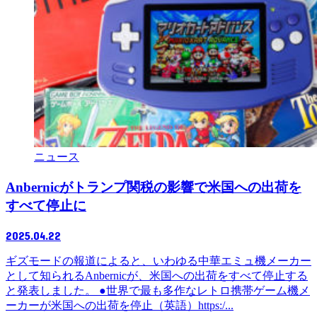
ニュース
Anbernicがトランプ関税の影響で米国への出荷を
すべて停止に
2025.04.22
ギズモードの報道によると、いわゆる中華エミュ機メーカー
として知られるAnbernicが、米国への出荷をすべて停止する
と発表しました。 ●世界で最も多作なレトロ携帯ゲーム機メ
ーカーが米国への出荷を停止（英語）https:/...