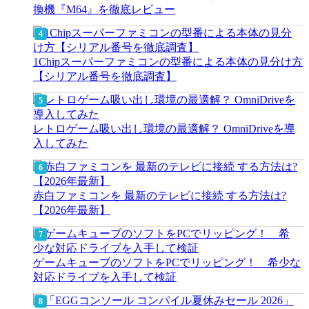
換機『M64』を徹底レビュー
1Chipスーパーファミコンの型番による本体の見分け方
【シリアル番号を徹底調査】
レトロゲーム吸い出し環境の最適解？ OmniDriveを導
入してみた
赤白ファミコンを 最新のテレビに接続 する方法は?
【2026年最新】
ゲームキューブのソフトをPCでリッピング！ 希少な
対応ドライブを入手して検証