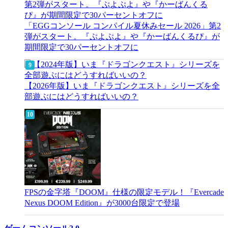
「EGGコンソール コンパイル夏休みセール 2026」第2
弾がスタート。『ぷよぷよ』や『かーばんくるぴ』が
期間限定で30パーセントオフに
【2026年版】いま『ドラゴンクエスト』シリーズを全
部遊ぶにはどうすればいいの？
FPSの金字塔『DOOM』仕様の限定モデル！『Evercade
Nexus DOOM Edition』が3000台限定で登場