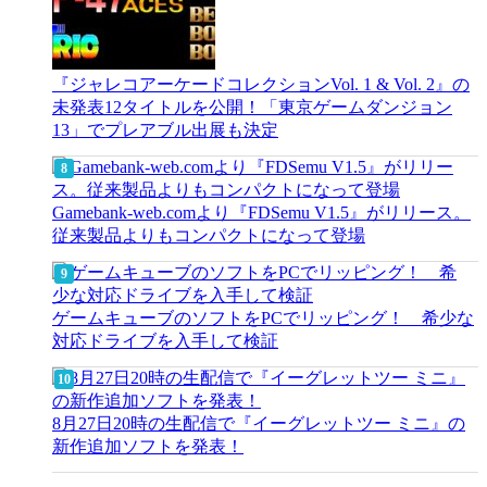
『ジャレコアーケードコレクションVol. 1 & Vol. 2』の
未発表12タイトルを公開！「東京ゲームダンジョン
13」でプレアブル出展も決定
Gamebank-web.comより『FDSemu V1.5』がリリース。
従来製品よりもコンパクトになって登場
ゲームキューブのソフトをPCでリッピング！ 希少な
対応ドライブを入手して検証
8月27日20時の生配信で『イーグレットツー ミニ』の
新作追加ソフトを発表！