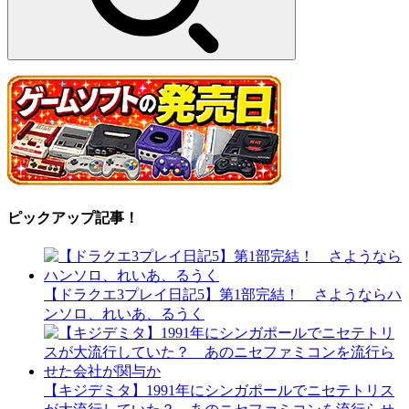
ピックアップ記事！
【ドラクエ3プレイ日記5】第1部完結！ さようならハ
ンソロ、れいあ、るうく
【キジデミタ】1991年にシンガポールでニセテトリス