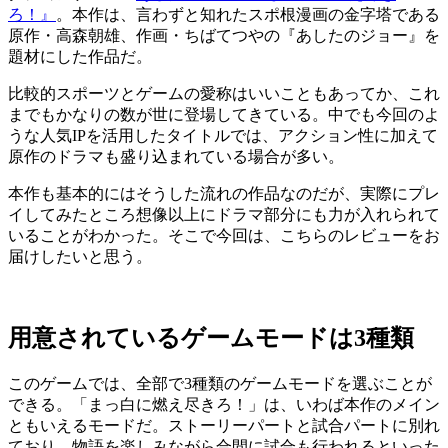
ろ！』
。本作は、言わずと知れたスポ根漫画の金字塔である
原作・高森朝雄、作画・ちばてつやの『あしたのジョー』を
題材にした作品だ。
比較的スポーツとゲームの愛称はいいこともあってか、これ
までもかなりの数が世に登場してきている。中でも今回のよ
うな人気IPを活用したタイトルでは、アクション性に加えて
原作のドラマも盛り込まれている場合が多い。
本作も基本的にはそうした流れの作品なのだが、実際にプレ
イしてみたところ想像以上にドラマ部分にも力が入れられて
いることがわかった。そこで今回は、こちらのレビューをお
届けしたいと思う。
用意されているゲームモードは3種類
このゲームでは、全部で3種類のゲームモードを選ぶことが
できる。「まっ白に燃え尽きろ！」は、いわば本作のメイン
ともいえるモードだ。ストーリーパートと試合パートに別れ
ており、物語を楽しみながら合間に試合も行われるといった