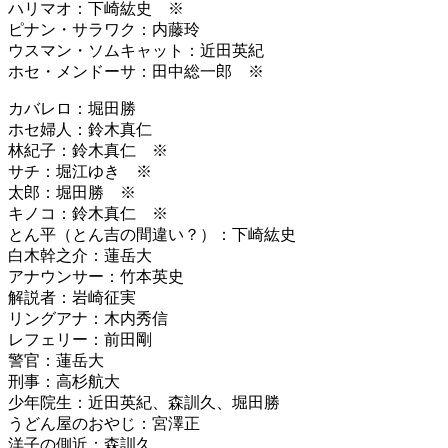
ハリマオ：下崎紘史 ※
ピナン・サラワク：内藤玲
ウスマン・ソムキャット：近田英紀
ホセ・メンドーサ：田中総一郎 ※
カバレロ：堀田勝
ホセ婦人：鈴木真仁
林紀子：鈴木真仁 ※
サチ：堀江ゆき ※
太郎：堀田勝 ※
キノコ：鈴木真仁 ※
とん平（とん吉の間違い？）：下崎紘史
白木幹之介：蓮岳大
アナウンサー：竹本英史
解説者：岩崎征実
リングアナ：木内秀信
レフェリー：前田剛
警官：蓮岳大
刑事：高杉航大
少年院生：近田英紀、森訓久、堀田勝
うどん屋のおやじ：宮澤正
洋子の側近：森訓久