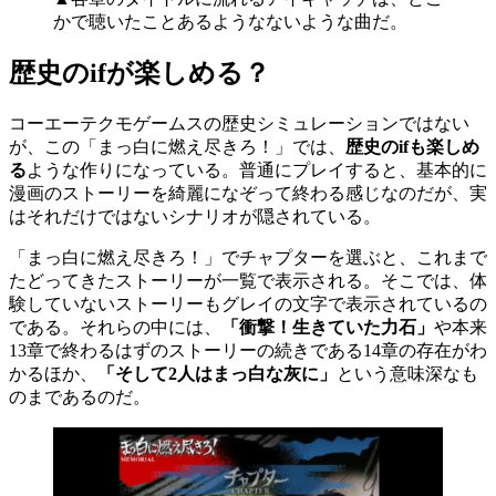
かで聴いたことあるようなないような曲だ。
歴史のifが楽しめる？
コーエーテクモゲームスの歴史シミュレーションではない
が、この「まっ白に燃え尽きろ！」では、
歴史のifも楽しめ
る
ような作りになっている。普通にプレイすると、基本的に
漫画のストーリーを綺麗になぞって終わる感じなのだが、実
はそれだけではないシナリオが隠されている。
「まっ白に燃え尽きろ！」でチャプターを選ぶと、これまで
たどってきたストーリーが一覧で表示される。そこでは、体
験していないストーリーもグレイの文字で表示されているの
である。それらの中には、
「衝撃！生きていた力石」
や本来
13章で終わるはずのストーリーの続きである14章の存在がわ
かるほか、
「そして2人はまっ白な灰に」
という意味深なも
のまであるのだ。