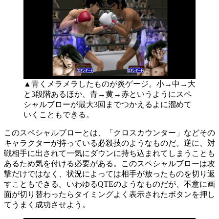
▲青くメラメラしたものが炎ゲージ。小→中→大
と3段階あるほか、青→黄→赤というようにスペ
シャルブローが最大3回までつかえるよに溜めて
いくこともできる。
このスペシャルブローとは、「クロスカウンター」などその
キャラクターが持っている必殺技のようなものだ。逆に、対
戦相手に出されて一気にダウンに持ち込まれてしまうことも
あるため気を付ける必要がある。このスペシャルブローは攻
撃だけではなく、状況によっては相手が放ったものを切り返
すこともできる。いわゆるQTEのようなものだが、不意に画
面が切り替わったらタイミングよく表示されたボタンを押し
てうまく成功させよう。