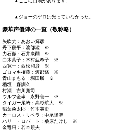
▲ここに白湯があります。
▲ジョーのゲロは光っていなかった。
豪華声優陣の一覧（敬称略）
矢吹丈：あおい輝彦
丹下段平：渡部猛 ※
力石徹：石井康嗣 ※
白木葉子：木村亜希子 ※
西寛一：西松和彦 ※
ゴロマキ権藤：渡部猛 ※
青山まもる：堀田勝 ※
稲垣：森訓久
村瀬：吉川寛司
ウルフ金串：永野善一 ※
タイガー尾崎：高杉航大 ※
稲葉粂太郎：竹本英史
カーロス・リベラ：中尾隆聖
ハリー・ロバート：桑原たけし ※
金竜飛：若本規夫