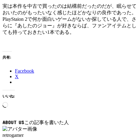
実は本作を中古で買ったのは結構前だったのだが、眠らせて
おいたのがもったいなく感じたほどかなりの良作であった。
PlayStaion 2で何か面白いゲームがないか探している人で、さ
らに『あしたのジョー』が好きならば、ファンアイテムとし
ても持っておきたい1本である。
共有:
Facebook
X
いいね:
読
み
込
ABOUT US
み
中…
retrogamer