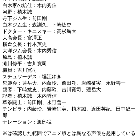
白木家の給仕：木内秀信
河野：植木誠
丹下ジム生：前田剛
白木ジム生：森訓久、下崎紘史
ドクター・キニスキー：高杉航大
大高会長：宮澤正
横倉会長：竹本英史
大洋ジム会長：木内秀信
原島：植木誠
滝川修平：吉川寛司
職員：吉川寛司
スチュワーデス：堀江ゆき
鬼姫会：蓮岳大、内藤玲、前田剛、岩崎征実、永野善一
観客：下崎紘史、内藤玲、吉川寛司、蓮岳大
記者：植木誠、木内秀信
草拳闘士：前田剛、永野善一
チンピラ：内藤玲、岩崎征実、植木誠、近田英紀、田中総一
郎
ナレーション：渡部猛
※は確認した範囲でアニメ版とは異なる声優を起用している