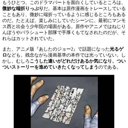
もうひとつ、このドラマパートを面白くしているところは、
微妙な端折りっぷり
だ。基本は原作漫画をトレースしている
こともあり、微妙に端折っているように感じるところもある
のだ。たとえば、楽しみにしていたシーンに、最初にマンモ
ス西と出会う少年院の場面がある。原作やアニメではねじり
んぼうやパラシュート部隊で手厚くもてなされたのだが、そ
れらはカットされていた。
また、アニメ版『あしたのジョー2』で話題になった
光るゲ
ロ
なども、残念ながら漫画基準の本作では光っていない。し
かし、むしろ
こうした違いがどれだけあるか気になり、つい
ついストーリーを進めていきたくなってしまう
のである。