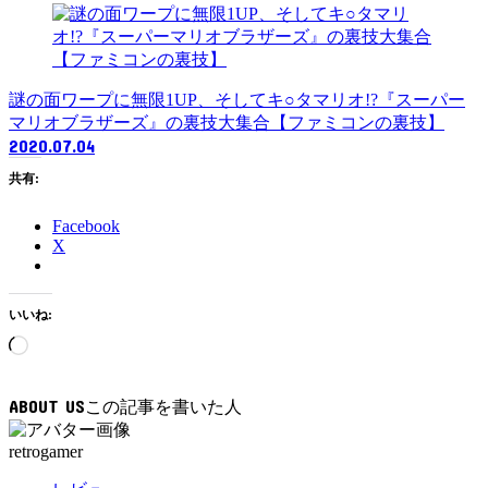
謎の面ワープに無限1UP、そしてキ○タマリオ!?『スーパー
マリオブラザーズ』の裏技大集合【ファミコンの裏技】
2020.07.04
共有:
Facebook
X
いいね:
読
み
込
ABOUT US
み
中…
retrogamer