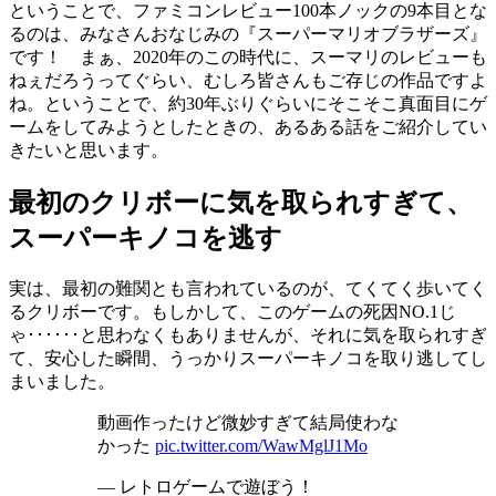
ということで、ファミコンレビュー100本ノックの9本目とな
るのは、みなさんおなじみの『スーパーマリオブラザーズ』
です！ まぁ、2020年のこの時代に、スーマリのレビューも
ねぇだろうってぐらい、むしろ皆さんもご存じの作品ですよ
ね。ということで、約30年ぶりぐらいにそこそこ真面目にゲ
ームをしてみようとしたときの、あるある話をご紹介してい
きたいと思います。
最初のクリボーに気を取られすぎて、
スーパーキノコを逃す
実は、最初の難関とも言われているのが、てくてく歩いてく
るクリボーです。もしかして、このゲームの死因NO.1じ
ゃ･･････と思わなくもありませんが、それに気を取られすぎ
て、安心した瞬間、うっかりスーパーキノコを取り逃してし
まいました。
動画作ったけど微妙すぎて結局使わな
かった
pic.twitter.com/WawMglJ1Mo
— レトロゲームで遊ぼう！