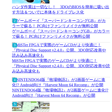
ハンダ作業は一切なし！ 3DOのBIOSを簡単に吸い出
す方法＆ついでに本体をドライブレス化
ゲームボーイ『スーパードンキーコングGB』がカラー
で蘇る！ PC向けファンリメイクが無料公開
MiSTer FPGAで実際のゲームCDがより快適に！
『Physical Disc Support v2.4.0』公開。3DO対応改善や読
み込み高速化も
NINTENDO64版『牧場物語2』が2画面ゲームに進化!?
Android向け『Harvest Moon 64 Recomp』が公開