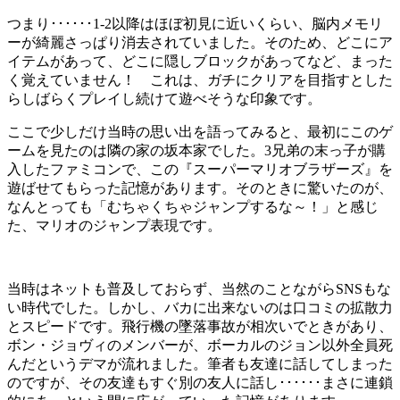
つまり･･････1-2以降はほぼ初見に近いくらい、脳内メモリ
ーが綺麗さっぱり消去されていました。そのため、どこにア
イテムがあって、どこに隠しブロックがあってなど、まった
く覚えていません！ これは、ガチにクリアを目指すとした
らしばらくプレイし続けて遊べそうな印象です。
ここで少しだけ当時の思い出を語ってみると、最初にこのゲ
ームを見たのは隣の家の坂本家でした。3兄弟の末っ子が購
入したファミコンで、この『スーパーマリオブラザーズ』を
遊ばせてもらった記憶があります。そのときに驚いたのが、
なんとっても「むちゃくちゃジャンプするな～！」と感じ
た、マリオのジャンプ表現です。
当時はネットも普及しておらず、当然のことながらSNSもな
い時代でした。しかし、バカに出来ないのは口コミの拡散力
とスピードです。飛行機の墜落事故が相次いでときがあり、
ボン・ジョヴィのメンバーが、ボーカルのジョン以外全員死
んだというデマが流れました。筆者も友達に話してしまった
のですが、その友達もすぐ別の友人に話し･･････まさに連鎖