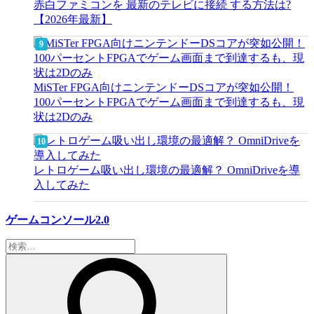
赤白ファミコンを 最新のテレビに接続 する方法は?
【2026年最新】
MiSTer FPGA向けニンテンドーDSコアが突如公開！
100パーセントFPGAでゲーム画面まで到達するも、現
状は2Dのみ
レトロゲーム吸い出し環境の最適解？ OmniDriveを導
入してみた
ゲームコンソール2.0
検
索: