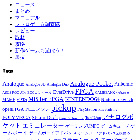
ニュース
まとめ
マニュアル
レトロゲーム調査隊
レビュー
取材
攻略
新作ゲームも遊ぼう！
裏技
Tags
Analogue Pocket
Analogue
Anbernic
Analogue 3D
Analogue Duo
FPGA
EverDrive
ASUS ROG Ally
EGGコンソール
GAMEBANK-web.com
MiSTer FPGA
NINTENDO64
Nintendo Switch
MAME
MiSTer
pickup
openFPGA
PCエンジン
PlayStation
PlayStation 2
アナログポ
POLYMEGA
Steam Deck
Taki Udon
SuperStation one
ケット
エミュレーター
ゲ
ゲーミングUMPC
ゲームキューブ
ームボーイ
ゲームボーイアドバンス
ゲー
ゲームボーイアドバンス互換機
スチームデック
スーパーファ