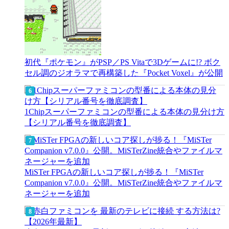
初代『ポケモン』がPSP／PS Vitaで3Dゲームに!? ボク
セル調のジオラマで再構築した『Pocket Voxel』が公開
1Chipスーパーファミコンの型番による本体の見分け方
【シリアル番号を徹底調査】
MiSTer FPGAの新しいコア探しが捗る！『MiSTer
Companion v7.0.0』公開。MiSTerZine統合やファイルマ
ネージャーを追加