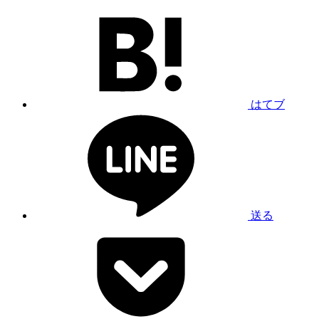
はてブ
送る