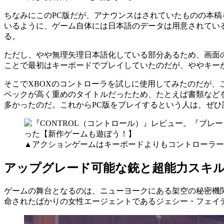
ちなみにこのPC版だが、アナウンスはされていたものの本稿を
いるように、ゲーム自体には日本語のデータは用意されてい
る。
ただし、やや無理矢理日本語化している部分あるため、画面
ことで最初はキーボードでプレイしていたのだが、ややキー
そこでXBOXのコントローラを試しに使用してみたのだが
ペックが高く重めのタイトルだったため、たとえば書類など
多かったのだ。これからPC版をプレイするという人は、ぜひ
▲アクションゲームはキーボードよりもコントローラー
アップグレード可能な銃と超能力スキ
ゲームの舞台となるのは、ニューヨークにある架空の秘密機関「Fede
命されたばかりの女性エージェントであるジェシー・フェイ