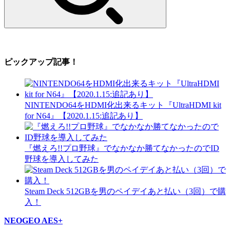
ピックアップ記事！
NINTENDO64をHDMI化出来るキット『UltraHDMI kit
for N64』【2020.1.15:追記あり】
『燃えろ!!プロ野球』でなかなか勝てなかったのでID
野球を導入してみた
Steam Deck 512GBを男のペイデイあと払い（3回）で購
入！
NEOGEO AES+