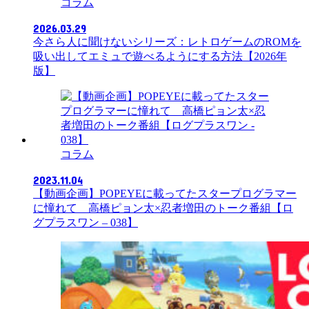
コラム
2026.03.29
今さら人に聞けないシリーズ：レトロゲームのROMを
吸い出してエミュで遊べるようにする方法【2026年
版】
コラム
2023.11.04
【動画企画】POPEYEに載ってたスタープログラマー
に憧れて 高橋ピョン太×忍者増田のトーク番組【ロ
グプラスワン – 038】