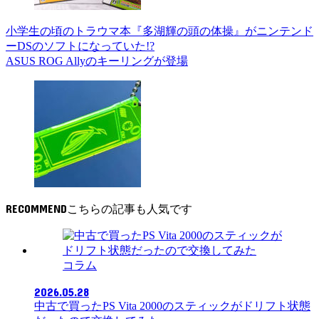
小学生の頃のトラウマ本『多湖輝の頭の体操』がニンテンド
ーDSのソフトになっていた!?
ASUS ROG Allyのキーリングが登場
RECOMMEND
コラム
2026.05.28
中古で買ったPS Vita 2000のスティックがドリフト状態