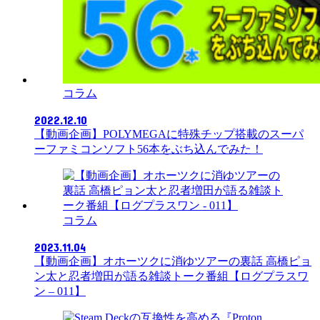
コラム
2022.12.10
【動画企画】POLYMEGAに特殊チップ搭載のスーパ
ーファミコンソフト56本をぶち込んでみた！
コラム
2023.11.04
【動画企画】オホーツクに消ゆツアーの裏話 高橋ピョ
ン太と忍者増田が語る雑談トーク番組【ログプラスワ
ン – 011】