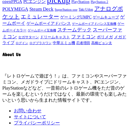
pickup
openFPGA
PCエンジン
PlayStation
PlayStation 2
アナログポ
POLYMEGA
Steam Deck
Taki Udon
SuperStation one
ケット
エミュレーター
ゲ
ゲーミングUMPC
ゲームキューブ
ームボーイ
ゲームボーイアドバンス
ゲー
ゲームボーイアドバンス互換機
スチームデック
スーパーファ
ムボーイカラー
ゲームボーイ互換機
ミコン
ファミコン
メガド
ドリームキャスト
ポリメガ
セガサターン
ライブ
中華エミュ機
ログイン
ログプラスワン
忍者増田
高橋ピョン太
About Us
『レトロゲームで遊ぼう！』は、ファミコンやスーパーファ
ミコン、メガドライブにドリームキャスト、PCエンジン、
PlayStationなどなど、一昔前のレトロゲーム機をただ昔のゲ
ームを楽しむというだけではなく、最新の環境でも楽しみた
いという思いから生まれた情報サイトです。
お問い合わせ
サイトについて
プライバシーポリシー