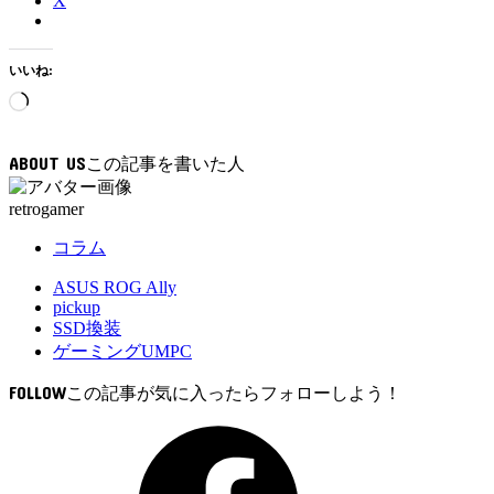
X
いいね:
読
み
込
ABOUT US
み
中…
retrogamer
コラム
ASUS ROG Ally
pickup
SSD換装
ゲーミングUMPC
FOLLOW