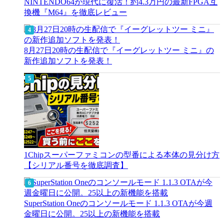
NINTENDO64が現代に復活！約4.3万円の最新FPGA互
換機『M64』を徹底レビュー
8月27日20時の生配信で『イーグレットツー ミニ』の
新作追加ソフトを発表！
1Chipスーパーファミコンの型番による本体の見分け方
【シリアル番号を徹底調査】
SuperStation Oneのコンソールモード 1.1.3 OTAが今週
金曜日に公開。25以上の新機能を搭載