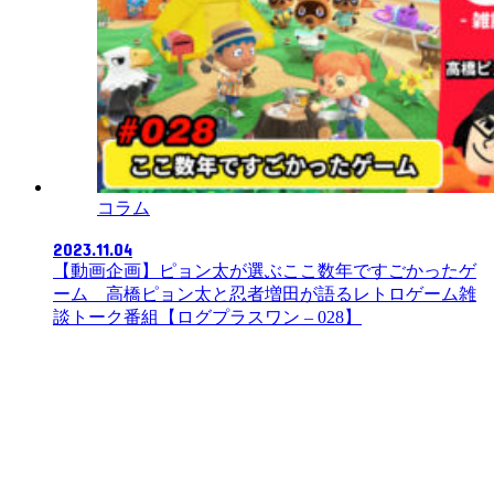
コラム
2023.11.04
【動画企画】ピョン太が選ぶここ数年ですごかったゲ
ーム 高橋ピョン太と忍者増田が語るレトロゲーム雑
談トーク番組【ログプラスワン – 028】