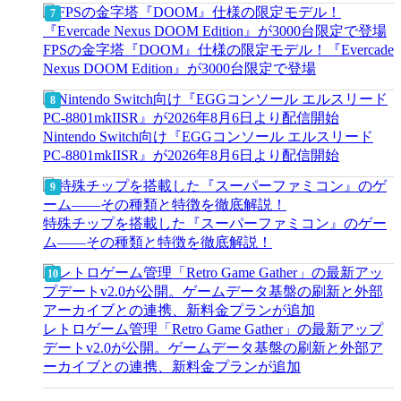
FPSの金字塔『DOOM』仕様の限定モデル！『Evercade
Nexus DOOM Edition』が3000台限定で登場
Nintendo Switch向け『EGGコンソール エルスリード
PC-8801mkIISR』が2026年8月6日より配信開始
特殊チップを搭載した『スーパーファミコン』のゲー
ム――その種類と特徴を徹底解説！
レトロゲーム管理「Retro Game Gather」の最新アップ
デートv2.0が公開。ゲームデータ基盤の刷新と外部ア
ーカイブとの連携、新料金プランが追加