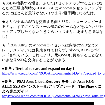
★SSDを換装する場合、ふたたびセットアップすることにな
るため工場出荷時の512GB SSDにWindowsをセットアップす
るのはほとんど意味がない（つまり2度手間になるだけ）
★オリジナルのSSDを交換する側のSSDにクローンコピーす
るのは、すでにインストール済みのゲームなどをふたたびセ
ットアップしたくないときぐらい（つまり、あまり意味はな
し）
★『ROG Ally』のWindowsライセンスは内蔵のSSDなどスト
レージメディアには拘束されておらず、すべてBIOSにバイ
ンドされている。これにより、元のSSDに何もすることなく
いきなりSSDを交換することができる。
●参考：Decided to cave and expand on day 1
https://www.reddit.com/r/ROGAlly/comments/143p4vf/decided_to_
●参考：[PSA] Asus Cloud Recovery を介した Asus ROG
ALLY SSD のインストール/アップグレード – The Phawx に
よる完全ガイド
https://www.reddit.com/r/ROGAlly/comments/142p1xb/psa_asus_rog_