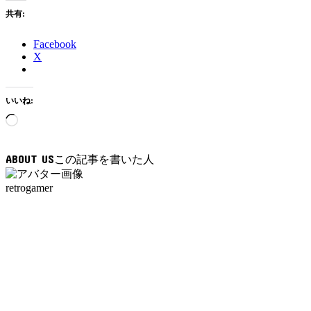
共有:
Facebook
X
いいね:
読
み
込
ABOUT US
み
中…
retrogamer