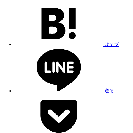
はてブ
送る