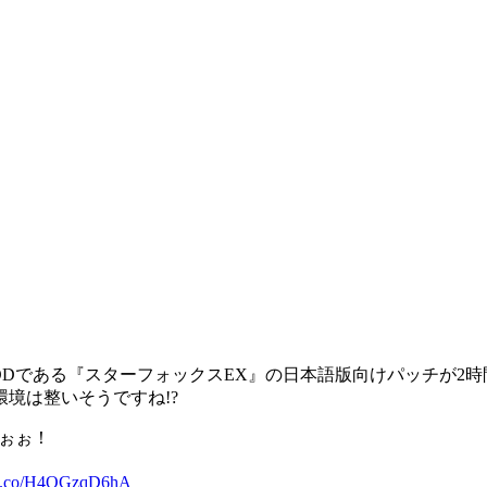
Dである『スターフォックスEX』の日本語版向けパッチが2
境は整いそうですね!?
ぉぉ！
//t.co/H4OGzqD6hA