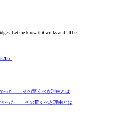
idges. Let me know if it works and I'll be
x82b61
なかった――その驚くべき理由とは