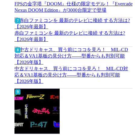
FPSの金字塔『DOOM』仕様の限定モデル！『Evercade
Nexus DOOM Edition』が3000台限定で登場
赤白ファミコンを 最新のテレビに接続 する方法は?
【2026年最新】
中古ドリキャス、買う前にココを見ろ！ MIL-CD対
応＆VA1基板の見分け方——型番からも判別可能
【2026年版】