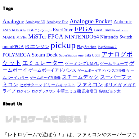
Tags
Analogue Pocket
Analogue
Anbernic
Analogue 3D
Analogue Duo
FPGA
EverDrive
ASUS ROG Ally
EGGコンソール
GAMEBANK-web.com
MiSTer FPGA
NINTENDO64
Nintendo Switch
MAME
MiSTer
pickup
openFPGA
PCエンジン
PlayStation
PlayStation 2
アナログポ
POLYMEGA
Steam Deck
Taki Udon
SuperStation one
ケット
エミュレーター
ゲ
ゲーミングUMPC
ゲームキューブ
ームボーイ
ゲームボーイアドバンス
ゲー
ゲームボーイアドバンス互換機
スチームデック
スーパーファ
ムボーイカラー
ゲームボーイ互換機
ミコン
ファミコン
メガド
ドリームキャスト
ポリメガ
セガサターン
ライブ
中華エミュ機
ログイン
ログプラスワン
忍者増田
高橋ピョン太
About Us
『レトロゲームで遊ぼう！』は、ファミコンやスーパーファ