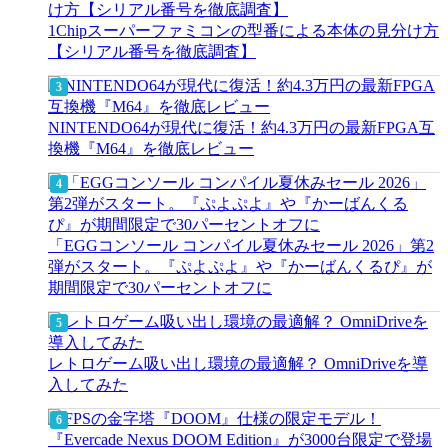
1Chipスーパーファミコンの型番による本体の見分け方
【シリアル番号を徹底調査】
NINTENDO64が現代に復活！約4.3万円の最新FPGA互
換機『M64』を徹底レビュー
「EGGコンソール コンパイル夏休みセール 2026」第2
弾がスタート。『ぷよぷよ』や『かーばんくるぴ』が
期間限定で30パーセントオフに
レトロゲーム吸い出し環境の最適解？ OmniDriveを導
入してみた