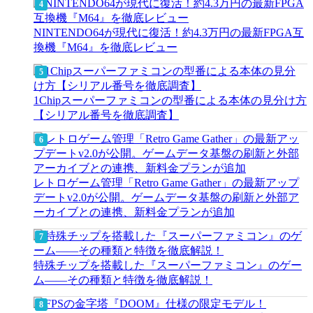
NINTENDO64が現代に復活！約4.3万円の最新FPGA互
換機『M64』を徹底レビュー
1Chipスーパーファミコンの型番による本体の見分け方
【シリアル番号を徹底調査】
レトロゲーム管理「Retro Game Gather」の最新アップ
デートv2.0が公開。ゲームデータ基盤の刷新と外部ア
ーカイブとの連携、新料金プランが追加
特殊チップを搭載した『スーパーファミコン』のゲー
ム――その種類と特徴を徹底解説！