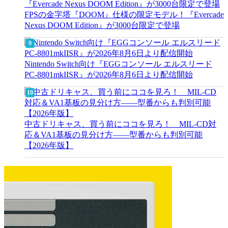
FPSの金字塔『DOOM』仕様の限定モデル！『Evercade
Nexus DOOM Edition』が3000台限定で登場
Nintendo Switch向け『EGGコンソール エルスリード
PC-8801mkIISR』が2026年8月6日より配信開始
中古ドリキャス、買う前にココを見ろ！ MIL-CD対
応＆VA1基板の見分け方——型番からも判別可能
【2026年版】