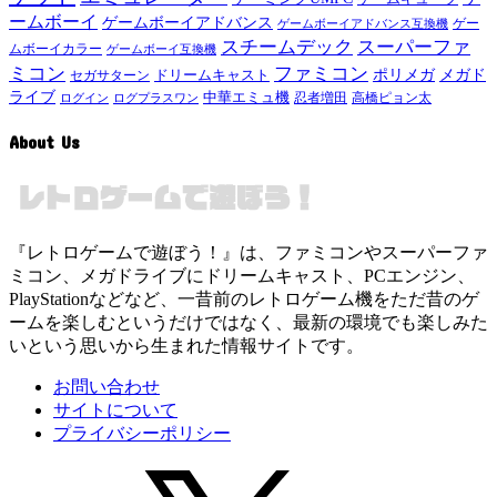
ームボーイ
ゲームボーイアドバンス
ゲー
ゲームボーイアドバンス互換機
スチームデック
スーパーファ
ムボーイカラー
ゲームボーイ互換機
ミコン
ファミコン
メガド
ドリームキャスト
ポリメガ
セガサターン
ライブ
中華エミュ機
ログイン
ログプラスワン
忍者増田
高橋ピョン太
About Us
『レトロゲームで遊ぼう！』は、ファミコンやスーパーファ
ミコン、メガドライブにドリームキャスト、PCエンジン、
PlayStationなどなど、一昔前のレトロゲーム機をただ昔のゲ
ームを楽しむというだけではなく、最新の環境でも楽しみた
いという思いから生まれた情報サイトです。
お問い合わせ
サイトについて
プライバシーポリシー