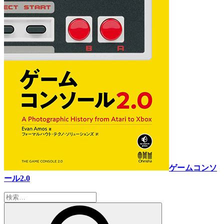
ゲームコンソ
ール2.0
検
索: