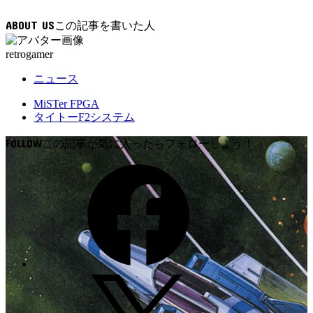
み
込
ABOUT US
み
中…
retrogamer
ニュース
MiSTer FPGA
タイトーF2システム
FOLLOW