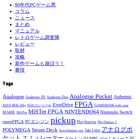
90年代PCゲーム男
コラム
ニュース
まとめ
マニュアル
レトロゲーム調査隊
レビュー
取材
攻略
新作ゲームも遊ぼう！
裏技
Tags
Analogue Pocket
Analogue
Anbernic
Analogue 3D
Analogue Duo
FPGA
EverDrive
ASUS ROG Ally
EGGコンソール
GAMEBANK-web.com
MiSTer FPGA
NINTENDO64
Nintendo Switch
MAME
MiSTer
pickup
openFPGA
PCエンジン
PlayStation
PlayStation 2
アナログポ
POLYMEGA
Steam Deck
Taki Udon
SuperStation one
ケット
エミュレーター
ゲ
ゲーミングUMPC
ゲームキューブ