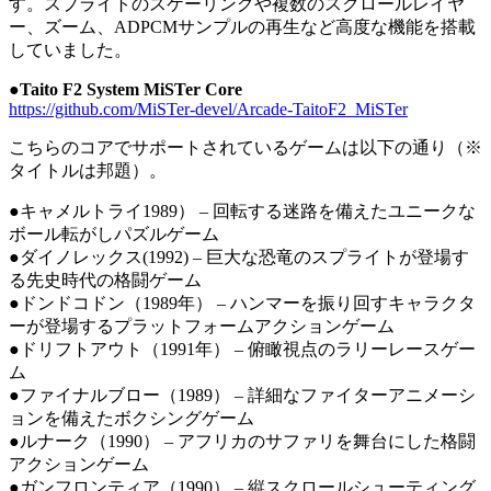
す。スプライトのスケーリングや複数のスクロールレイヤ
ー、ズーム、ADPCMサンプルの再生など高度な機能を搭載
していました。
●Taito F2 System MiSTer Core
https://github.com/MiSTer-devel/Arcade-TaitoF2_MiSTer
こちらのコアでサポートされているゲームは以下の通り（※
タイトルは邦題）。
●キャメルトライ1989） – 回転する迷路を備えたユニークな
ボール転がしパズルゲーム
●ダイノレックス(1992) – 巨大な恐竜のスプライトが登場す
る先史時代の格闘ゲーム
●ドンドコドン（1989年） – ハンマーを振り回すキャラクタ
ーが登場するプラットフォームアクションゲーム
●ドリフトアウト（1991年） – 俯瞰視点のラリーレースゲー
ム
●ファイナルブロー（1989） – 詳細なファイターアニメーシ
ョンを備えたボクシングゲーム
●ルナーク（1990） – アフリカのサファリを舞台にした格闘
アクションゲーム
●ガンフロンティア（1990） – 縦スクロールシューティング