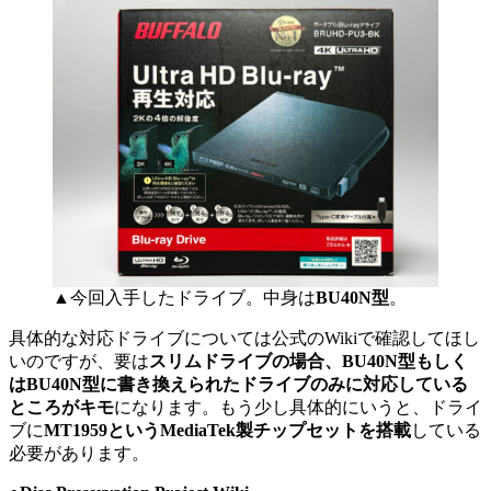
▲今回入手したドライブ。中身は
BU40N型
。
具体的な対応ドライブについては公式のWikiで確認してほし
いのですが、要は
スリムドライブの場合、BU40N型もしく
はBU40N型に書き換えられたドライブのみに対応している
ところがキモ
になります。もう少し具体的にいうと、ドライ
ブに
MT1959というMediaTek製チップセットを搭載
している
必要があります。