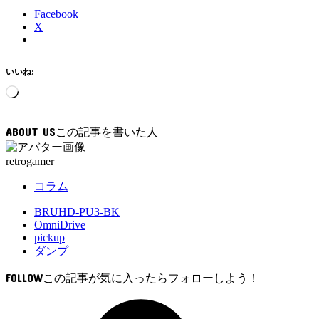
Facebook
X
いいね:
読
み
込
ABOUT US
み
中…
retrogamer
コラム
BRUHD-PU3-BK
OmniDrive
pickup
ダンプ
FOLLOW