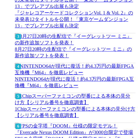
『ジャレコアーケードコレクションVol. 1 & Vol. 2』の
未発表12タイトルを公開！「東京ゲームダンジョン
13」でプレアブル出展も決定
8月27日20時の生配信で『イーグレットツー ミニ』の
新作追加ソフトを発表！
NINTENDO64が現代に復活！約4.3万円の最新FPGA互
換機『M64』を徹底レビュー
1Chipスーパーファミコンの型番による本体の見分け方
【シリアル番号を徹底調査】