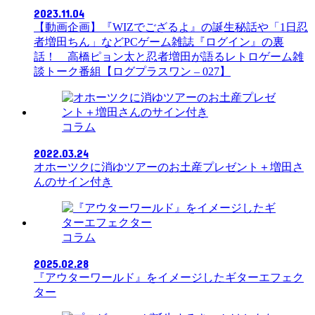
2023.11.04
【動画企画】『WIZでござるよ』の誕生秘話や「1日忍
者増田ちん」などPCゲーム雑誌『ログイン』の裏
話！ 高橋ピョン太と忍者増田が語るレトロゲーム雑
談トーク番組【ログプラスワン – 027】
コラム
2022.03.24
オホーツクに消ゆツアーのお土産プレゼント＋増田さ
んのサイン付き
コラム
2025.02.28
『アウターワールド』をイメージしたギターエフェク
ター