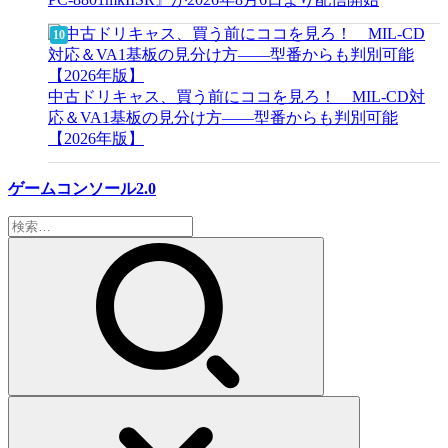
中古ドリキャス、買う前にココを見ろ！ MIL-CD対
応＆VA1基板の見分け方——型番からも判別可能
【2026年版】
ゲームコンソール2.0
検
索: