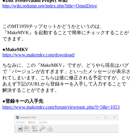
●Disc Preservation Project Wiki
http://wiki.redump.org/index.php?title=OmniDrive
このMT1959チップセットかどうかというのは、
『MakeMVK』を起動することで簡単にチェックすることが
できます。
●MakeMKV
https://www.makemkv.com/download/
ちなみに、この『MakeMKV』ですが、どうやら現在はバグ
で「バージョンが古すぎます」といったメッセージが表示さ
れてしまいます。こちらは後に修正される予定ですが、とり
あえず下記のURLから登録キーを入手して入力することで
解決することができます。
●登録キーの入手先
https://www.makemkv.com/forum/viewtopic.php?f=5&t=1053