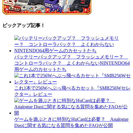
ピックアップ記事！
バッテリーバックアップ？ フラッシュメモリー？
コントローラパック？ よくわからないNINTENDO64
用ゲームのカセットたち
これ1本で256Wへぶっ飛べるカセット『SMB256Wセレ
クター』レビュー
ゲームを遊ぶときに特別なHuCardは必要？ Analogue
Duoに関する気になる質問を集めたFAQが公開