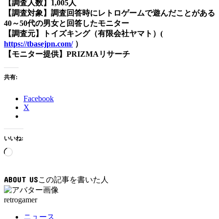
【調査人数】1,005人
【調査対象】調査回答時にレトロゲームで遊んだことがある
40～50代の男女と回答したモニター
【調査元】トイズキング（有限会社ヤマト）(
https://tbasejpn.com/
）
【モニター提供】PRIZMAリサーチ
共有:
Facebook
X
いいね:
読
み
込
ABOUT US
み
中…
retrogamer
ニュース