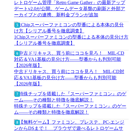
レトロゲーム管理「Retro Game Gather」の最新アップ
デートv2.0が公開。ゲームデータ基盤の刷新と外部ア
ーカイブとの連携、新料金プランが追加
1Chipスーパーファミコンの型番による本体の見分け方
【シリアル番号を徹底調査】
中古ドリキャス、買う前にココを見ろ！ MIL-CD対
応＆VA1基板の見分け方——型番からも判別可能
【2026年版】
特殊チップを搭載した『スーパーファミコン』のゲー
ム――その種類と特徴を徹底解説！