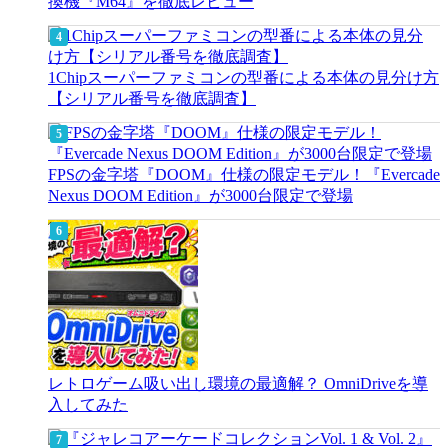
換機『M64』を徹底レビュー
1Chipスーパーファミコンの型番による本体の見分け方
【シリアル番号を徹底調査】
FPSの金字塔『DOOM』仕様の限定モデル！『Evercade
Nexus DOOM Edition』が3000台限定で登場
レトロゲーム吸い出し環境の最適解？ OmniDriveを導
入してみた