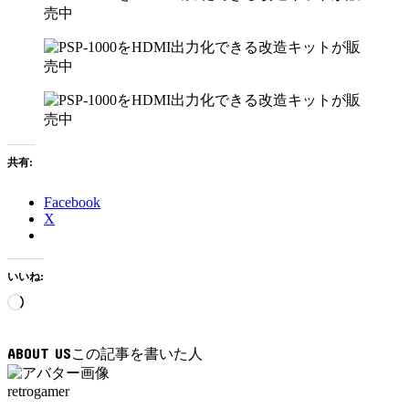
共有:
Facebook
X
いいね:
読
み
込
ABOUT US
み
中…
retrogamer