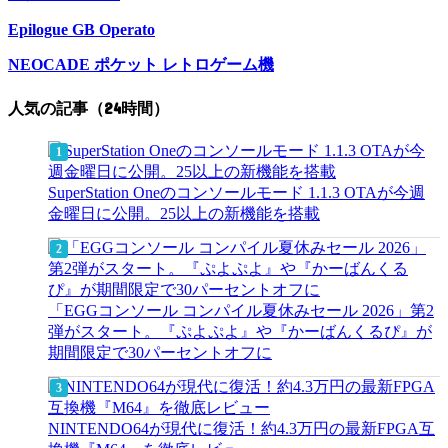
Epilogue GB Operato
NEOCADE ポケット レトロゲーム機
人気の記事（24時間）
SuperStation Oneのコンソールモード 1.1.3 OTAが今週
金曜日に公開。25以上の新機能を搭載
「EGGコンソール コンパイル夏休みセール 2026」第2
弾がスタート。『ぷよぷよ』や『かーばんくるぴ』が
期間限定で30パーセントオフに
NINTENDO64が現代に復活！約4.3万円の最新FPGA互