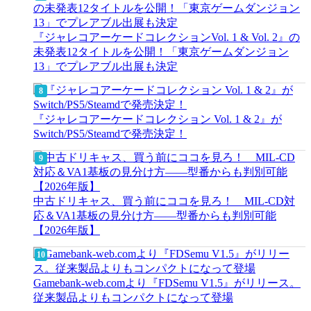
『ジャレコアーケードコレクションVol. 1 & Vol. 2』の
未発表12タイトルを公開！「東京ゲームダンジョン
13」でプレアブル出展も決定
『ジャレコアーケードコレクション Vol. 1 & 2』が
Switch/PS5/Steamdで発売決定！
中古ドリキャス、買う前にココを見ろ！ MIL-CD対
応＆VA1基板の見分け方——型番からも判別可能
【2026年版】
Gamebank-web.comより『FDSemu V1.5』がリリース。
従来製品よりもコンパクトになって登場