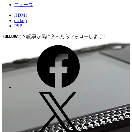
ニュース
HDMI
pickup
PSP
FOLLOW