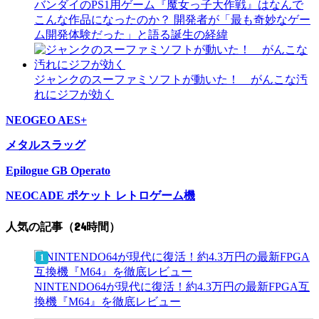
バンダイのPS1用ゲーム『魔女っ子大作戦』はなんで
こんな作品になったのか？ 開発者が「最も奇妙なゲー
ム開発体験だった」と語る誕生の経緯
ジャンクのスーファミソフトが動いた！ がんこな汚
れにジフが効く
NEOGEO AES+
メタルスラッグ
Epilogue GB Operato
NEOCADE ポケット レトロゲーム機
人気の記事（24時間）
NINTENDO64が現代に復活！約4.3万円の最新FPGA互
換機『M64』を徹底レビュー