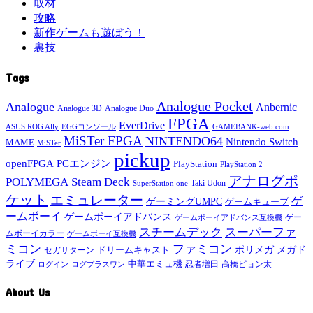
取材
攻略
新作ゲームも遊ぼう！
裏技
Tags
Analogue Pocket
Analogue
Anbernic
Analogue 3D
Analogue Duo
FPGA
EverDrive
ASUS ROG Ally
EGGコンソール
GAMEBANK-web.com
MiSTer FPGA
NINTENDO64
Nintendo Switch
MAME
MiSTer
pickup
openFPGA
PCエンジン
PlayStation
PlayStation 2
アナログポ
POLYMEGA
Steam Deck
Taki Udon
SuperStation one
ケット
エミュレーター
ゲ
ゲーミングUMPC
ゲームキューブ
ームボーイ
ゲームボーイアドバンス
ゲー
ゲームボーイアドバンス互換機
スチームデック
スーパーファ
ムボーイカラー
ゲームボーイ互換機
ミコン
ファミコン
メガド
ドリームキャスト
ポリメガ
セガサターン
ライブ
中華エミュ機
ログイン
ログプラスワン
忍者増田
高橋ピョン太
About Us