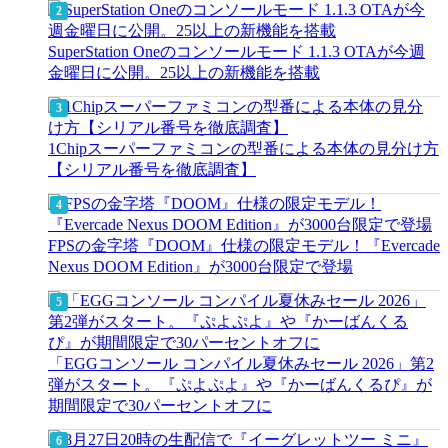
SuperStation Oneのコンソールモード 1.1.3 OTAが今週
金曜日に公開。25以上の新機能を搭載
1Chipスーパーファミコンの型番による本体の見分け方
【シリアル番号を徹底調査】
FPSの金字塔『DOOM』仕様の限定モデル！『Evercade
Nexus DOOM Edition』が3000台限定で登場
「EGGコンソール コンパイル夏休みセール 2026」第2
弾がスタート。『ぷよぷよ』や『かーばんくるぴ』が
期間限定で30パーセントオフに