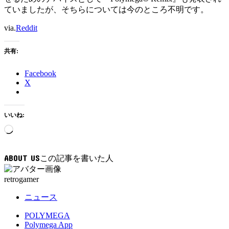
ていましたが、そちらについては今のところ不明です。
via.
Reddit
共有:
Facebook
X
いいね:
読
み
込
ABOUT US
み
中…
retrogamer
ニュース
POLYMEGA
Polymega App