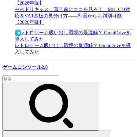
中古ドリキャス、買う前にココを見ろ！ MIL-CD対
応＆VA1基板の見分け方——型番からも判別可能
【2026年版】
レトロゲーム吸い出し環境の最適解？ OmniDriveを導
入してみた
ゲームコンソール2.0
検
索: