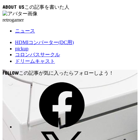
込
ABOUT US
み
中…
retrogamer
ニュース
HDMIコンバーター(DC用)
pickup
コロンバスサークル
ドリームキャスト
FOLLOW