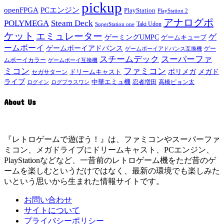
pickup
openFPGA
PCエンジン
PlayStation
PlayStation 2
アナログポ
POLYMEGA
Steam Deck
Taki Udon
SuperStation one
ケット
エミュレーター
ゲ
ゲーミングUMPC
ゲームキューブ
ームボーイ
ゲームボーイアドバンス
ゲー
ゲームボーイアドバンス互換機
スチームデック
スーパーファ
ムボーイカラー
ゲームボーイ互換機
ミコン
ファミコン
メガド
ドリームキャスト
ポリメガ
セガサターン
ライブ
中華エミュ機
ログイン
ログプラスワン
忍者増田
高橋ピョン太
About Us
『レトロゲームで遊ぼう！』は、ファミコンやスーパーファ
ミコン、メガドライブにドリームキャスト、PCエンジン、
PlayStationなどなど、一昔前のレトロゲーム機をただ昔のゲ
ームを楽しむというだけではなく、最新の環境でも楽しみた
いという思いから生まれた情報サイトです。
お問い合わせ
サイトについて
プライバシーポリシー