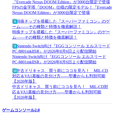
FPSの金字塔『DOOM』仕様の限定モデル！『Evercade
Nexus DOOM Edition』が3000台限定で登場
特殊チップを搭載した『スーパーファミコン』のゲー
ム――その種類と特徴を徹底解説！
Nintendo Switch向け『EGGコンソール エルスリード
PC-8801mkIISR』が2026年8月6日より配信開始
中古ドリキャス、買う前にココを見ろ！ MIL-CD対
応＆VA1基板の見分け方——型番からも判別可能
【2026年版】
ゲームコンソール2.0