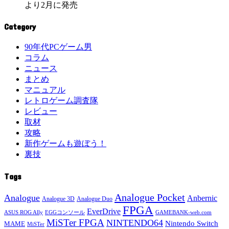
より2月に発売
Category
90年代PCゲーム男
コラム
ニュース
まとめ
マニュアル
レトロゲーム調査隊
レビュー
取材
攻略
新作ゲームも遊ぼう！
裏技
Tags
Analogue Pocket
Analogue
Anbernic
Analogue 3D
Analogue Duo
FPGA
EverDrive
ASUS ROG Ally
EGGコンソール
GAMEBANK-web.com
MiSTer FPGA
NINTENDO64
Nintendo Switch
MAME
MiSTer