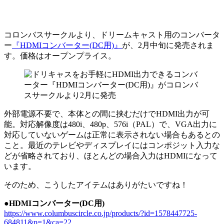
コロンバスサークルより、ドリームキャスト用のコンバータ
ー
『HDMIコンバーター(DC用)』
が、2月中旬に発売されま
す。価格はオープンプライス。
外部電源不要で、本体との間に挟むだけでHDMI出力が可
能。対応解像度は480i、480p、576i（PAL）で、VGA出力に
対応していないゲームは正常に表示されない場合もあるとの
こと。最近のテレビやディスプレイにはコンポジット入力な
どが省略されており、ほとんどの場合入力はHDMIになって
います。
そのため、こうしたアイテムはありがたいですね！
●HDMIコンバーター(DC用)
https://www.columbuscircle.co.jp/products/?id=1578447725-
684811&p=1&ca=22