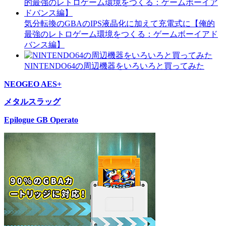
気分転換のGBAのIPS液晶化に加えて充電式に【俺的
最強のレトロゲーム環境をつくる：ゲームボーイアド
バンス編】
NINTENDO64の周辺機器をいろいろと買ってみた
NEOGEO AES+
メタルスラッグ
Epilogue GB Operato