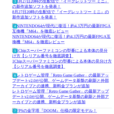
8月27日20時の生配信で『イーグレットツー ミニ』の
新作追加ソフトを発表！
NINTENDO64が現代に復活！約4.3万円の最新FPGA互
換機『M64』を徹底レビュー
1Chipスーパーファミコンの型番による本体の見分け方
【シリアル番号を徹底調査】
レトロゲーム管理「Retro Game Gather」の最新アップ
デートv2.0が公開。ゲームデータ基盤の刷新と外部ア
ーカイブとの連携、新料金プランが追加