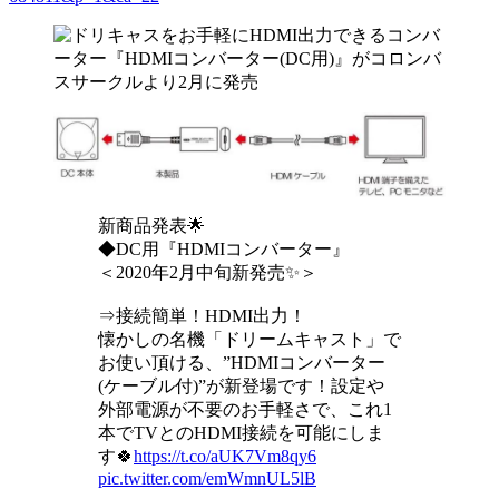
新商品発表🌟
◆DC用『HDMIコンバーター』
＜2020年2月中旬新発売✨＞
⇒接続簡単！HDMI出力！
懐かしの名機「ドリームキャスト」で
お使い頂ける、”HDMIコンバーター
(ケーブル付)”が新登場です！設定や
外部電源が不要のお手軽さで、これ1
本でTVとのHDMI接続を可能にしま
す🍀
https://t.co/aUK7Vm8qy6
pic.twitter.com/emWmnUL5lB