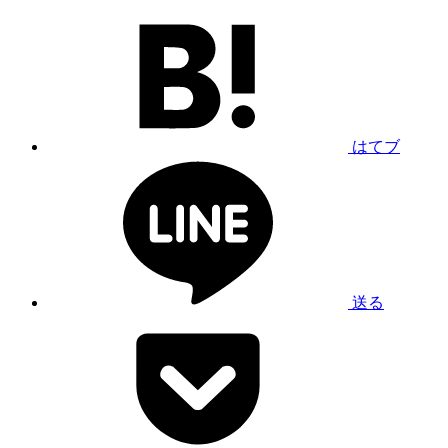
はてブ
送る