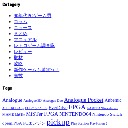
Category
90年代PCゲーム男
コラム
ニュース
まとめ
マニュアル
レトロゲーム調査隊
レビュー
取材
攻略
新作ゲームも遊ぼう！
裏技
Tags
Analogue Pocket
Analogue
Anbernic
Analogue 3D
Analogue Duo
FPGA
EverDrive
ASUS ROG Ally
EGGコンソール
GAMEBANK-web.com
MiSTer FPGA
NINTENDO64
Nintendo Switch
MAME
MiSTer
pickup
openFPGA
PCエンジン
PlayStation
PlayStation 2