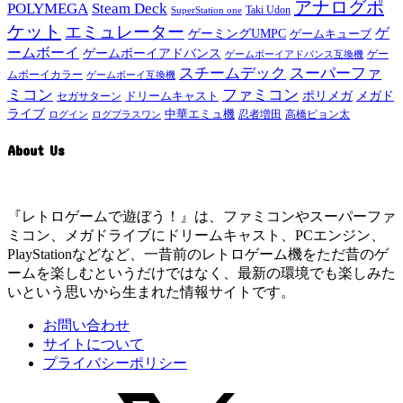
アナログポ
POLYMEGA
Steam Deck
Taki Udon
SuperStation one
ケット
エミュレーター
ゲ
ゲーミングUMPC
ゲームキューブ
ームボーイ
ゲームボーイアドバンス
ゲー
ゲームボーイアドバンス互換機
スチームデック
スーパーファ
ムボーイカラー
ゲームボーイ互換機
ミコン
ファミコン
メガド
ドリームキャスト
ポリメガ
セガサターン
ライブ
中華エミュ機
ログイン
ログプラスワン
忍者増田
高橋ピョン太
About Us
『レトロゲームで遊ぼう！』は、ファミコンやスーパーファ
ミコン、メガドライブにドリームキャスト、PCエンジン、
PlayStationなどなど、一昔前のレトロゲーム機をただ昔のゲ
ームを楽しむというだけではなく、最新の環境でも楽しみた
いという思いから生まれた情報サイトです。
お問い合わせ
サイトについて
プライバシーポリシー