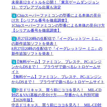
未発表12タイトルを公開！「東京ゲームダンジョン
13」でプレアブル出展も決定
1Chipスーパーファミコンの型番による本体の見分け方
【シリアル番号を徹底調査】
8月27日20時の生配信で『イーグレットツー ミニ』の
新作追加ソフトを発表！
【無料ゲーム】ファミコン、プレステ、PC-エンジン
からDSまで！ ブラウザで遊べるレトロゲームサイト
中古ドリキャス、買う前にココを見ろ！ MIL-CD対