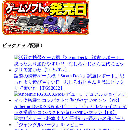
ピックアップ記事！
話題の携帯ゲーム機『Steam Deck』試遊レポート。思
ったより遊びやすい!? むしろおじさん世代にピッタ
リで驚いた【TGS2022】
Anbernic RG35XXProレビュー。デュアルジョイスティ
ック搭載でコンパクトで遊びやすいマシン【PR】