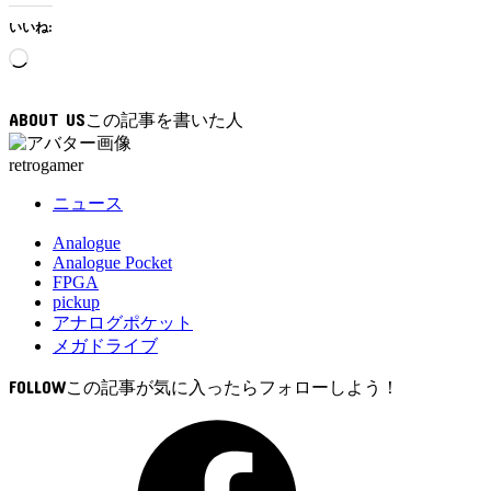
いいね:
読
み
込
ABOUT US
み
中…
retrogamer
ニュース
Analogue
Analogue Pocket
FPGA
pickup
アナログポケット
メガドライブ
FOLLOW