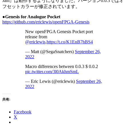
Jam』は動作するようになりました。バージョン0.0.3ではオ
フセットカラーが修正されています。
●Genesis for Analogue Pocket
https://github.com/ericlewis/openFPGA-Genesis
New openFPGA Genesis Pocket port
release from
@ericlewis
.
https://t.co/K1EnB7hBS4
— Matt (@SegaSnatchers)
September 26,
2022
Macro differences between 0.0.3 $ 0.0.2
pic.twitter.com/3l0AkhmSmL
— Eric Lewis (@ericlewis)
September 26,
2022
共有:
Facebook
X