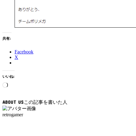
共有:
Facebook
X
いいね:
読
み
込
ABOUT US
み
中…
retrogamer