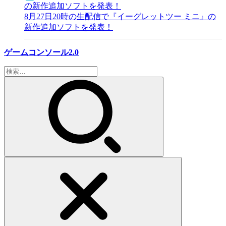
8月27日20時の生配信で『イーグレットツー ミニ』の
新作追加ソフトを発表！
ゲームコンソール2.0
検
索: