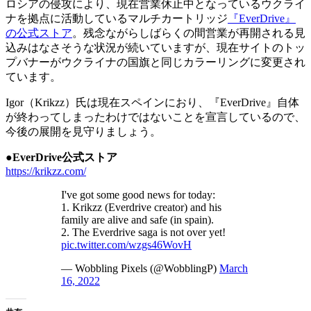
ロシアの侵攻により、現在営業休止中となっているウクライ
ナを拠点に活動しているマルチカートリッジ
『EverDrive』
の公式ストア
。残念ながらしばらくの間営業が再開される見
込みはなさそうな状況が続いていますが、現在サイトのトッ
プバナーがウクライナの国旗と同じカラーリングに変更され
ています。
Igor（Krikzz）氏は現在スペインにおり、『EverDrive』自体
が終わってしまったわけではないことを宣言しているので、
今後の展開を見守りましょう。
●EverDrive公式ストア
https://krikzz.com/
I've got some good news for today:
1. Krikzz (Everdrive creator) and his
family are alive and safe (in spain).
2. The Everdrive saga is not over yet!
pic.twitter.com/wzgs46WovH
— Wobbling Pixels (@WobblingP)
March
16, 2022