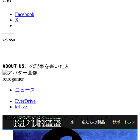
共有:
Facebook
X
いいね:
ABOUT US
retrogamer
ニュース
EverDrive
krikzz
FOLLOW