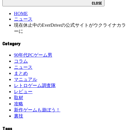
CLOSE
HOME
ニュース
現在休止中のEverDriveの公式サイトがウクライナカラ
ーに
Category
90年代PCゲーム男
コラム
ニュース
まとめ
マニュアル
レトロゲーム調査隊
レビュー
取材
攻略
新作ゲームも遊ぼう！
裏技
Tags