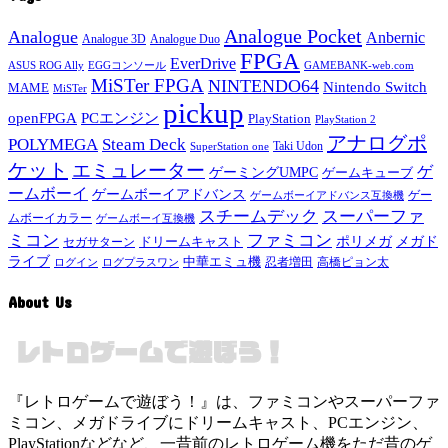
Analogue Pocket
Analogue
Anbernic
Analogue 3D
Analogue Duo
FPGA
EverDrive
ASUS ROG Ally
EGGコンソール
GAMEBANK-web.com
MiSTer FPGA
NINTENDO64
Nintendo Switch
MAME
MiSTer
pickup
openFPGA
PCエンジン
PlayStation
PlayStation 2
アナログポ
POLYMEGA
Steam Deck
Taki Udon
SuperStation one
ケット
エミュレーター
ゲ
ゲーミングUMPC
ゲームキューブ
ームボーイ
ゲームボーイアドバンス
ゲー
ゲームボーイアドバンス互換機
スチームデック
スーパーファ
ムボーイカラー
ゲームボーイ互換機
ミコン
ファミコン
メガド
ドリームキャスト
ポリメガ
セガサターン
ライブ
中華エミュ機
ログイン
ログプラスワン
忍者増田
高橋ピョン太
About Us
『レトロゲームで遊ぼう！』は、ファミコンやスーパーファ
ミコン、メガドライブにドリームキャスト、PCエンジン、
PlayStationなどなど、一昔前のレトロゲーム機をただ昔のゲ