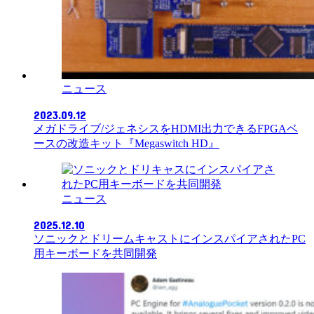
ニュース
2023.09.12
メガドライブ/ジェネシスをHDMI出力できるFPGAベ
ースの改造キット『Megaswitch HD』
ニュース
2025.12.10
ソニックとドリームキャストにインスパイアされたPC
用キーボードを共同開発