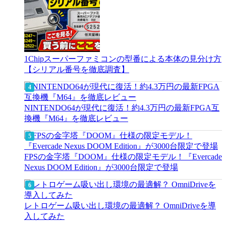
1Chipスーパーファミコンの型番による本体の見分け方
【シリアル番号を徹底調査】
NINTENDO64が現代に復活！約4.3万円の最新FPGA互
換機『M64』を徹底レビュー
FPSの金字塔『DOOM』仕様の限定モデル！『Evercade
Nexus DOOM Edition』が3000台限定で登場
レトロゲーム吸い出し環境の最適解？ OmniDriveを導
入してみた