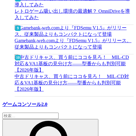
レトロゲーム吸い出し環境の最適解？ OmniDriveを導
入してみた
Gamebank-web.comより『FDSemu V1.5』がリリース。
従来製品よりもコンパクトになって登場
中古ドリキャス、買う前にココを見ろ！ MIL-CD対
応＆VA1基板の見分け方——型番からも判別可能
【2026年版】
ゲームコンソール2.0
検
索: