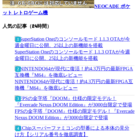
NEOCADE ポケ
ット レトロゲーム機
人気の記事（24時間）
SuperStation Oneのコンソールモード 1.1.3 OTAが今週
金曜日に公開。25以上の新機能を搭載
NINTENDO64が現代に復活！約4.3万円の最新FPGA互
換機『M64』を徹底レビュー
FPSの金字塔『DOOM』仕様の限定モデル！『Evercade
Nexus DOOM Edition』が3000台限定で登場