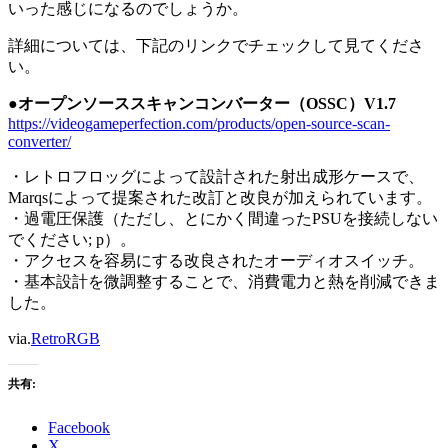
いった感じになるのでしょうか。
詳細については、下記のリンクでチェックして見てくださ
い。
●オープンソーススキャンコンバーター（OSSC）V1.7
https://videogameperfection.com/products/open-source-scan-
converter/
・レトロフロッグによって設計された射出成形ケースで、
Marqsによって提案された改訂と改良が加えられています。
・過電圧保護（ただし、とにかく間違ったPSUを接続しない
でください; p）。
・アクセスを容易にする改良されたオーディオスイッチ。
・基本設計を微調整することで、消費電力と熱を削減できま
した。
via.
RetroRGB
共有:
Facebook
X