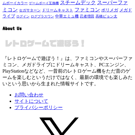
スチームデック
スーパーファ
ムボーイカラー
ゲームボーイ互換機
ミコン
ファミコン
メガド
ドリームキャスト
ポリメガ
セガサターン
ライブ
中華エミュ機
ログイン
ログプラスワン
忍者増田
高橋ピョン太
About Us
『レトロゲームで遊ぼう！』は、ファミコンやスーパーファ
ミコン、メガドライブにドリームキャスト、PCエンジン、
PlayStationなどなど、一昔前のレトロゲーム機をただ昔のゲ
ームを楽しむというだけではなく、最新の環境でも楽しみた
いという思いから生まれた情報サイトです。
お問い合わせ
サイトについて
プライバシーポリシー