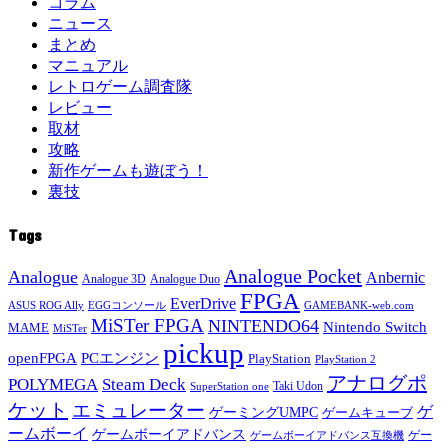
コラム
ニュース
まとめ
マニュアル
レトロゲーム調査隊
レビュー
取材
攻略
新作ゲームも遊ぼう！
裏技
Tags
Analogue Pocket
Analogue
Anbernic
Analogue 3D
Analogue Duo
FPGA
EverDrive
ASUS ROG Ally
EGGコンソール
GAMEBANK-web.com
MiSTer FPGA
NINTENDO64
Nintendo Switch
MAME
MiSTer
pickup
openFPGA
PCエンジン
PlayStation
PlayStation 2
アナログポ
POLYMEGA
Steam Deck
Taki Udon
SuperStation one
ケット
エミュレーター
ゲ
ゲーミングUMPC
ゲームキューブ
ームボーイ
ゲームボーイアドバンス
ゲー
ゲームボーイアドバンス互換機