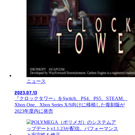
ニュース
2023.07.13
『クロックタワー』をSwitch、PS4、PS5、STEAM、
Xbox One、Xbox Series X/S向けに移植した復刻版が
2023年度内に発売