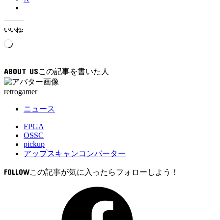
いいね:
読
み
込
ABOUT US
み
中…
retrogamer
ニュース
FPGA
OSSC
pickup
アップスキャンコンバーター
FOLLOW