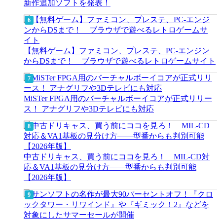
新作追加ソフトを発表！
【無料ゲーム】ファミコン、プレステ、PC-エンジン
からDSまで！ ブラウザで遊べるレトロゲームサイト
MiSTer FPGA用のバーチャルボーイコアが正式リリー
ス！ アナグリフや3Dテレビにも対応
中古ドリキャス、買う前にココを見ろ！ MIL-CD対
応＆VA1基板の見分け方——型番からも判別可能
【2026年版】