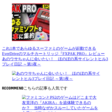
これ1本であらゆるスーファミのゲームが起動できる
EverDriveのマルチカートリッジ『FXPAK PRO』レビュー
あのウサちゃんに会いたい！ ほのぼの系サイレントヒル3
プレイ日記 ～第1夜～
RECOMMEND