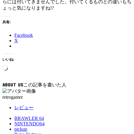
らには付いてきませんでした。付いてくるものとの違いもち
ょっと気になりますね!?
共有:
Facebook
X
いいね:
読
み
込
ABOUT US
み
中…
retrogamer
レビュー
BRAWLER 64
NINTENDO64
pickup