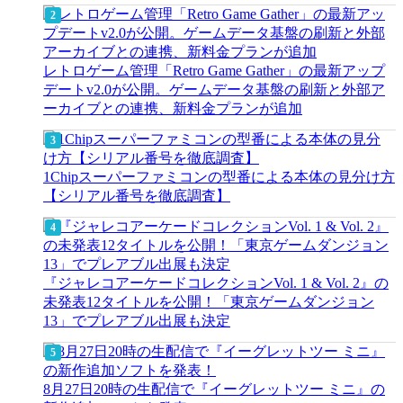
レトロゲーム管理「Retro Game Gather」の最新アップ
デートv2.0が公開。ゲームデータ基盤の刷新と外部ア
ーカイブとの連携、新料金プランが追加
1Chipスーパーファミコンの型番による本体の見分け方
【シリアル番号を徹底調査】
『ジャレコアーケードコレクションVol. 1 & Vol. 2』の
未発表12タイトルを公開！「東京ゲームダンジョン
13」でプレアブル出展も決定
8月27日20時の生配信で『イーグレットツー ミニ』の