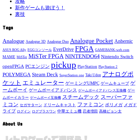
攻略
新作ゲームも遊ぼう！
裏技
Tags
Analogue Pocket
Analogue
Anbernic
Analogue 3D
Analogue Duo
FPGA
EverDrive
ASUS ROG Ally
EGGコンソール
GAMEBANK-web.com
MiSTer FPGA
NINTENDO64
Nintendo Switch
MAME
MiSTer
pickup
openFPGA
PCエンジン
PlayStation
PlayStation 2
アナログポ
POLYMEGA
Steam Deck
Taki Udon
SuperStation one
ケット
エミュレーター
ゲ
ゲーミングUMPC
ゲームキューブ
ームボーイ
ゲームボーイアドバンス
ゲー
ゲームボーイアドバンス互換機
スチームデック
スーパーファ
ムボーイカラー
ゲームボーイ互換機
ミコン
ファミコン
メガド
ドリームキャスト
ポリメガ
セガサターン
ライブ
中華エミュ機
ログイン
ログプラスワン
忍者増田
高橋ピョン太
About Us