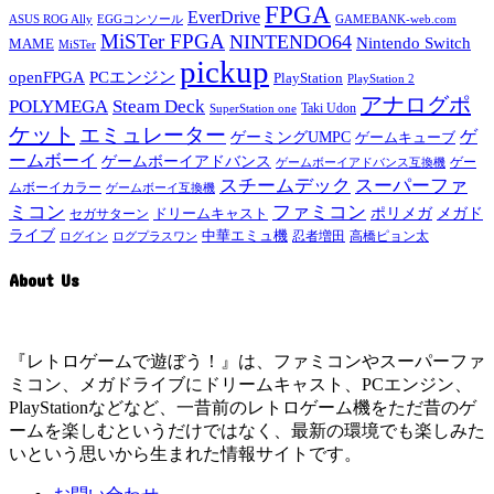
FPGA
EverDrive
ASUS ROG Ally
EGGコンソール
GAMEBANK-web.com
MiSTer FPGA
NINTENDO64
Nintendo Switch
MAME
MiSTer
pickup
openFPGA
PCエンジン
PlayStation
PlayStation 2
アナログポ
POLYMEGA
Steam Deck
Taki Udon
SuperStation one
ケット
エミュレーター
ゲ
ゲーミングUMPC
ゲームキューブ
ームボーイ
ゲームボーイアドバンス
ゲー
ゲームボーイアドバンス互換機
スチームデック
スーパーファ
ムボーイカラー
ゲームボーイ互換機
ミコン
ファミコン
メガド
ドリームキャスト
ポリメガ
セガサターン
ライブ
中華エミュ機
ログイン
ログプラスワン
忍者増田
高橋ピョン太
About Us
『レトロゲームで遊ぼう！』は、ファミコンやスーパーファ
ミコン、メガドライブにドリームキャスト、PCエンジン、
PlayStationなどなど、一昔前のレトロゲーム機をただ昔のゲ
ームを楽しむというだけではなく、最新の環境でも楽しみた
いという思いから生まれた情報サイトです。