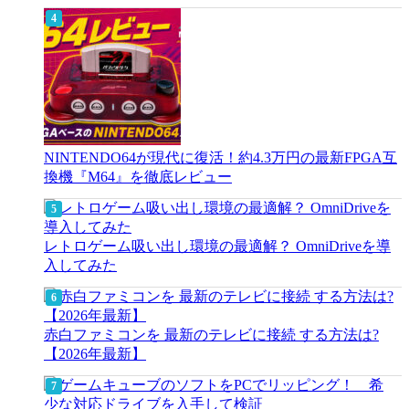
NINTENDO64が現代に復活！約4.3万円の最新FPGA互
換機『M64』を徹底レビュー
レトロゲーム吸い出し環境の最適解？ OmniDriveを導
入してみた
赤白ファミコンを 最新のテレビに接続 する方法は?
【2026年最新】