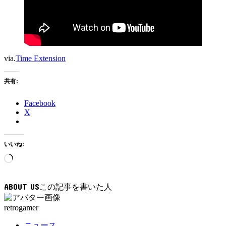
via.
Time Extension
共有:
Facebook
X
いいね:
読
み
込
ABOUT US
み
中…
retrogamer
ニュース