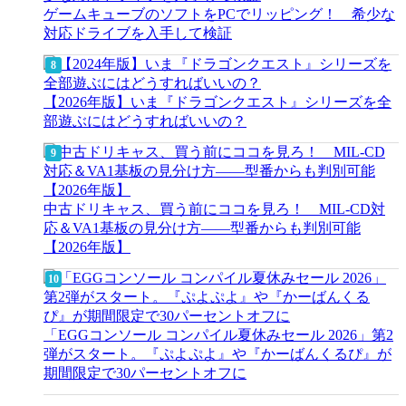
ゲームキューブのソフトをPCでリッピング！ 希少な
対応ドライブを入手して検証
【2026年版】いま『ドラゴンクエスト』シリーズを全
部遊ぶにはどうすればいいの？
中古ドリキャス、買う前にココを見ろ！ MIL-CD対
応＆VA1基板の見分け方——型番からも判別可能
【2026年版】
「EGGコンソール コンパイル夏休みセール 2026」第2
弾がスタート。『ぷよぷよ』や『かーばんくるぴ』が
期間限定で30パーセントオフに