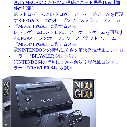
POLYMEGAのくだらない投稿にネット民呆れる【海
外の話題】
レトロゲームにレトロPC、アーケードゲームを再現す
るFPGAベースのオープンソースプラットフォーム
『MiSTer FPGA』に関するメモ
NINTENDO64の持ちにくさを解決!? 現代風コントロー
ラー『BRAWLER 64』を試す