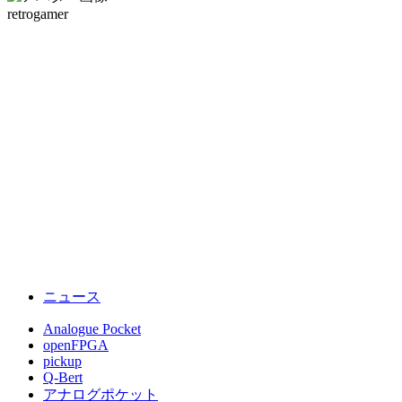
中…
retrogamer
ニュース
Analogue Pocket
openFPGA
pickup
Q-Bert
アナログポケット