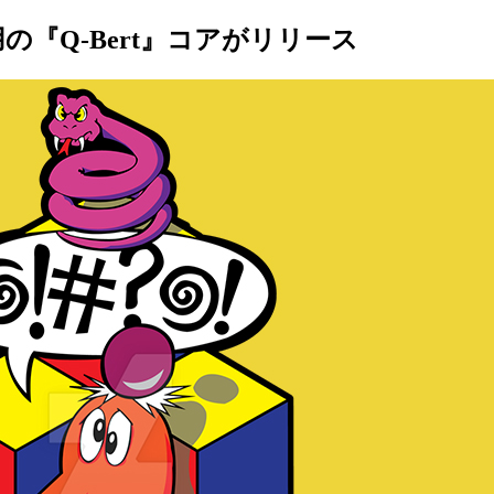
）用の『Q-Bert』コアがリリース