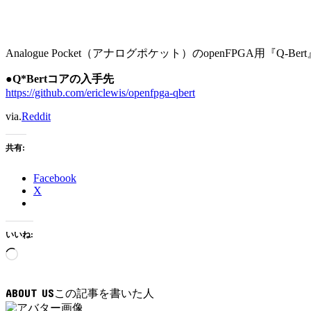
Analogue Pocket（アナログポケット）のopenFPGA用『
●Q*Bertコアの入手先
https://github.com/ericlewis/openfpga-qbert
via.
Reddit
共有:
Facebook
X
いいね:
読
み
込
ABOUT US
み