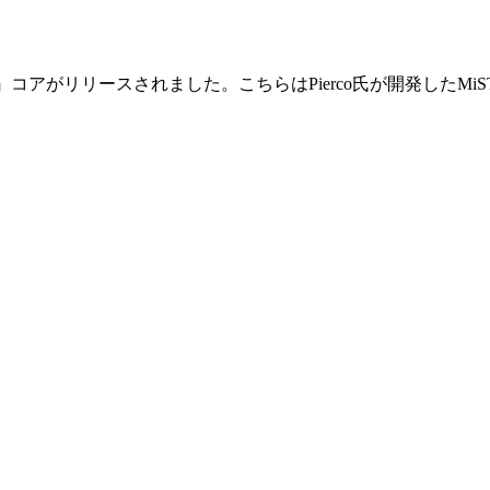
Q-Bert』コアがリリースされました。こちらはPierco氏が開発したM