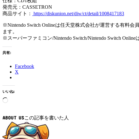
仕様：CD1枚組
発売元：CASSETRON
商品サイト：
https://diskunion.net/diw/ct/detail/1008417183
※Nintendo Switch Onlineは任天堂株式会社が運営す
ます。
※スーパーファミコン/Nintendo Switch/Nintendo Switch O
共有:
Facebook
X
いいね:
読
み
込
ABOUT US
み
中…