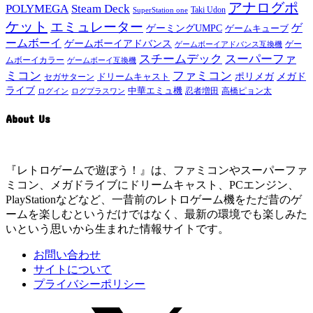
アナログポ
POLYMEGA
Steam Deck
Taki Udon
SuperStation one
ケット
エミュレーター
ゲ
ゲーミングUMPC
ゲームキューブ
ームボーイ
ゲームボーイアドバンス
ゲー
ゲームボーイアドバンス互換機
スチームデック
スーパーファ
ムボーイカラー
ゲームボーイ互換機
ミコン
ファミコン
メガド
ドリームキャスト
ポリメガ
セガサターン
ライブ
中華エミュ機
ログイン
ログプラスワン
忍者増田
高橋ピョン太
About Us
『レトロゲームで遊ぼう！』は、ファミコンやスーパーファ
ミコン、メガドライブにドリームキャスト、PCエンジン、
PlayStationなどなど、一昔前のレトロゲーム機をただ昔のゲ
ームを楽しむというだけではなく、最新の環境でも楽しみた
いという思いから生まれた情報サイトです。
お問い合わせ
サイトについて
プライバシーポリシー