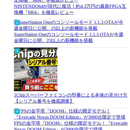
NINTENDO64が現代に復活！約4.3万円の最新FPGA互
換機『M64』を徹底レビュー
SuperStation Oneのコンソールモード 1.1.3 OTAが今週
金曜日に公開。25以上の新機能を搭載
1Chipスーパーファミコンの型番による本体の見分け方
【シリアル番号を徹底調査】
FPSの金字塔『DOOM』仕様の限定モデル！『Evercade
Nexus DOOM Edition』が3000台限定で登場