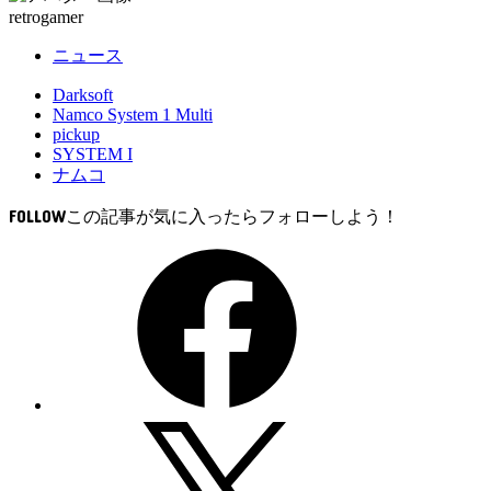
retrogamer
ニュース
Darksoft
Namco System 1 Multi
pickup
SYSTEM I
ナムコ
FOLLOW