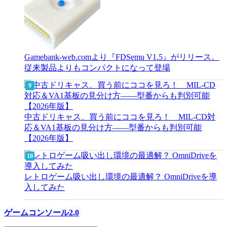
Gamebank-web.comより『FDSemu V1.5』がリリース。
従来製品よりもコンパクトになって登場
中古ドリキャス、買う前にココを見ろ！ MIL-CD対
応＆VA1基板の見分け方——型番からも判別可能
【2026年版】
レトロゲーム吸い出し環境の最適解？ OmniDriveを導
入してみた
ゲームコンソール2.0