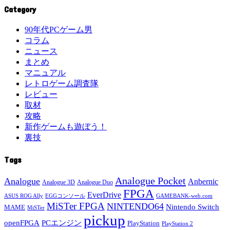
Category
90年代PCゲーム男
コラム
ニュース
まとめ
マニュアル
レトロゲーム調査隊
レビュー
取材
攻略
新作ゲームも遊ぼう！
裏技
Tags
Analogue Pocket
Analogue
Anbernic
Analogue 3D
Analogue Duo
FPGA
EverDrive
ASUS ROG Ally
EGGコンソール
GAMEBANK-web.com
MiSTer FPGA
NINTENDO64
Nintendo Switch
MAME
MiSTer
pickup
openFPGA
PCエンジン
PlayStation
PlayStation 2