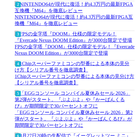
NINTENDO64が現代に復活！約4.3万円の最新FPGA互
換機『M64』を徹底レビュー
FPSの金字塔『DOOM』仕様の限定モデル！『Evercade
Nexus DOOM Edition』が3000台限定で登場
1Chipスーパーファミコンの型番による本体の見分け方
【シリアル番号を徹底調査】
「EGGコンソール コンパイル夏休みセール 2026」第2
弾がスタート。『ぷよぷよ』や『かーばんくるぴ』が
期間限定で30パーセントオフに