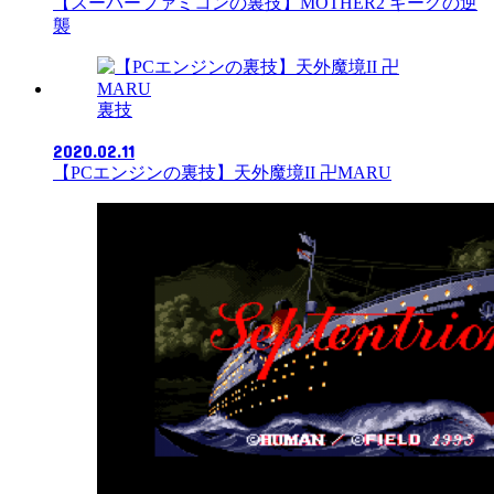
【スーパーファミコンの裏技】MOTHER2 ギーグの逆
襲
裏技
2020.02.11
【PCエンジンの裏技】天外魔境II 卍MARU