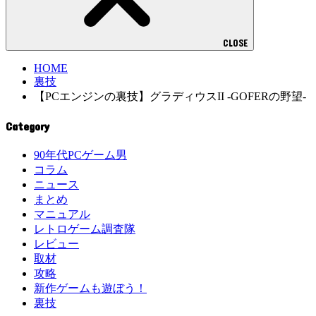
CLOSE
HOME
裏技
【PCエンジンの裏技】グラディウスII -GOFERの野望-
Category
90年代PCゲーム男
コラム
ニュース
まとめ
マニュアル
レトロゲーム調査隊
レビュー
取材
攻略
新作ゲームも遊ぼう！
裏技