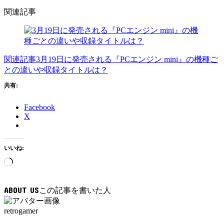
関連記事
関連記事
3月19日に発売される『PCエンジン mini』の機種ご
との違いや収録タイトルは？
共有:
Facebook
X
いいね:
読
み
込
ABOUT US
み
中…
retrogamer