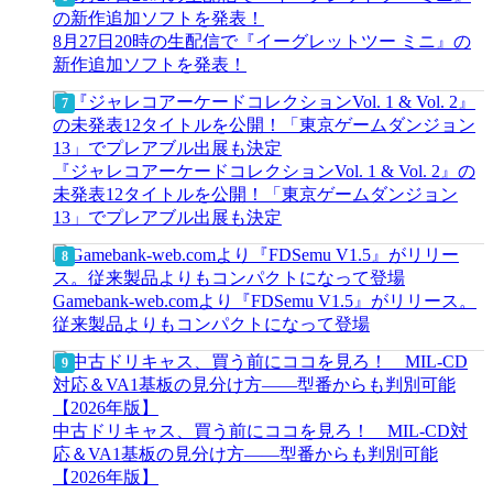
8月27日20時の生配信で『イーグレットツー ミニ』の
新作追加ソフトを発表！
『ジャレコアーケードコレクションVol. 1 & Vol. 2』の
未発表12タイトルを公開！「東京ゲームダンジョン
13」でプレアブル出展も決定
Gamebank-web.comより『FDSemu V1.5』がリリース。
従来製品よりもコンパクトになって登場
中古ドリキャス、買う前にココを見ろ！ MIL-CD対
応＆VA1基板の見分け方——型番からも判別可能
【2026年版】