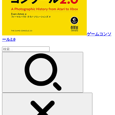
ゲームコンソ
ール2.0
検
索: