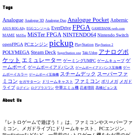
Tags
Analogue Pocket
Analogue
Anbernic
Analogue 3D
Analogue Duo
FPGA
EverDrive
ASUS ROG Ally
EGGコンソール
GAMEBANK-web.com
MiSTer FPGA
NINTENDO64
Nintendo Switch
MAME
MiSTer
pickup
openFPGA
PCエンジン
PlayStation
PlayStation 2
アナログポ
POLYMEGA
Steam Deck
Taki Udon
SuperStation one
ケット
エミュレーター
ゲ
ゲーミングUMPC
ゲームキューブ
ームボーイ
ゲームボーイアドバンス
ゲー
ゲームボーイアドバンス互換機
スチームデック
スーパーファ
ムボーイカラー
ゲームボーイ互換機
ミコン
ファミコン
メガド
ドリームキャスト
ポリメガ
セガサターン
ライブ
中華エミュ機
ログイン
ログプラスワン
忍者増田
高橋ピョン太
About Us
『レトロゲームで遊ぼう！』は、ファミコンやスーパーファ
ミコン、メガドライブにドリームキャスト、PCエンジン、
PlayStationなどなど、一昔前のレトロゲーム機をただ昔のゲ