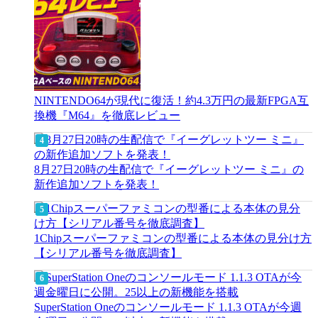
NINTENDO64が現代に復活！約4.3万円の最新FPGA互
換機『M64』を徹底レビュー
8月27日20時の生配信で『イーグレットツー ミニ』の
新作追加ソフトを発表！
1Chipスーパーファミコンの型番による本体の見分け方
【シリアル番号を徹底調査】
SuperStation Oneのコンソールモード 1.1.3 OTAが今週