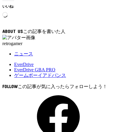
いいね:
読
み
込
ABOUT US
み
中…
retrogamer
ニュース
EverDrive
EverDrive GBA PRO
ゲームボーイアドバンス
FOLLOW