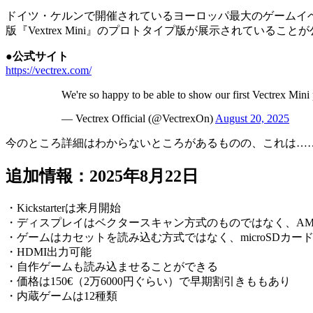
ドイツ・ケルンで開催されているヨーロッパ最大のゲームイベン
版『Vextrex Mini』のプロトタイプ版が展示されているこ
●公式サイト
https://vectrex.com/
We're so happy to be able to show our first Vectrex Mini
— Vectrex Official (@VectrexOn)
August 20, 2025
今のところ詳細はわからないところがあるものの、これは……
追加情報：2025年8月22日
・Kickstarterは来月開始
・ディスプレイはベクタースキャン方式のものではなく、AM
・ゲームはカセットを読み込む方式ではなく、microSDカ
・HDMI出力可能
・自作ゲームも読み込ませることができる
・価格は150€（2万6000円ぐらい）で早期割引きももあり
・内蔵ゲームは12種類