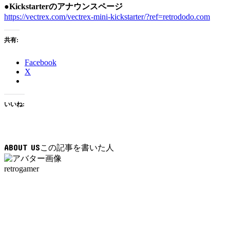
●Kickstarterのアナウンスページ
https://vectrex.com/vectrex-mini-kickstarter/?ref=retrododo.com
共有:
Facebook
X
いいね:
ABOUT US
retrogamer