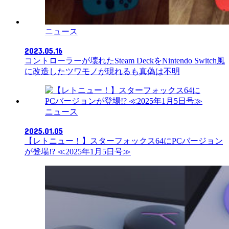
ニュース
2023.05.16
コントローラーが壊れたSteam DeckをNintendo Switch風
に改造したツワモノが現れるも真偽は不明
ニュース
2025.01.05
【レトニュー！】スターフォックス64にPCバージョン
が登場!? ≪2025年1月5日号≫