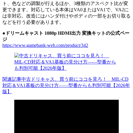
ト、色などの調製が行えるほか、3種類のアスペクト比が変
更できます。対応している本体はVA0またはVA1で、VA2に
は非対応。改造にはハンダ付けやボディの一部をお切り取る
などを行う必要があります。
●ドリームキャスト 1080p HDMI出力 変換キットの公式ペー
ジ
https://www.gamebank-web.com/product/342
関連記事
中古ドリキャス、買う前にココを見ろ！ MIL-CD
対応＆VA1基板の見分け方——型番からも判別可能【2026年
版】