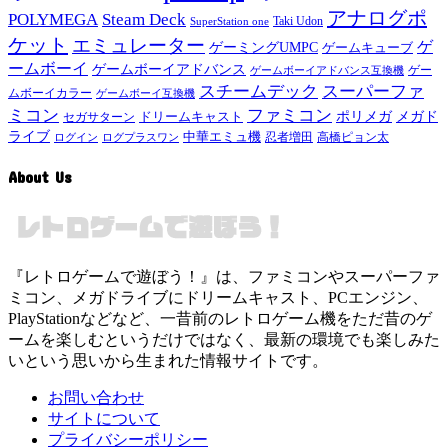
アナログポ
POLYMEGA
Steam Deck
Taki Udon
SuperStation one
ケット
エミュレーター
ゲ
ゲーミングUMPC
ゲームキューブ
ームボーイ
ゲームボーイアドバンス
ゲー
ゲームボーイアドバンス互換機
スチームデック
スーパーファ
ムボーイカラー
ゲームボーイ互換機
ミコン
ファミコン
メガド
ドリームキャスト
ポリメガ
セガサターン
ライブ
中華エミュ機
ログイン
ログプラスワン
忍者増田
高橋ピョン太
About Us
『レトロゲームで遊ぼう！』は、ファミコンやスーパーファ
ミコン、メガドライブにドリームキャスト、PCエンジン、
PlayStationなどなど、一昔前のレトロゲーム機をただ昔のゲ
ームを楽しむというだけではなく、最新の環境でも楽しみた
いという思いから生まれた情報サイトです。
お問い合わせ
サイトについて
プライバシーポリシー