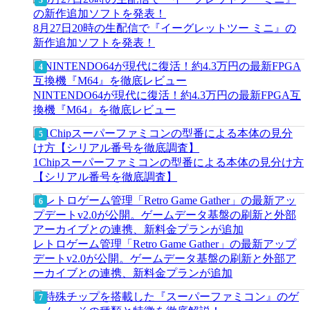
8月27日20時の生配信で『イーグレットツー ミニ』の
新作追加ソフトを発表！
NINTENDO64が現代に復活！約4.3万円の最新FPGA互
換機『M64』を徹底レビュー
1Chipスーパーファミコンの型番による本体の見分け方
【シリアル番号を徹底調査】
レトロゲーム管理「Retro Game Gather」の最新アップ
デートv2.0が公開。ゲームデータ基盤の刷新と外部ア
ーカイブとの連携、新料金プランが追加