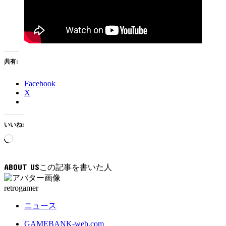
共有:
Facebook
X
いいね:
読
み
込
ABOUT US
み
中…
retrogamer
ニュース
GAMEBANK-web.com