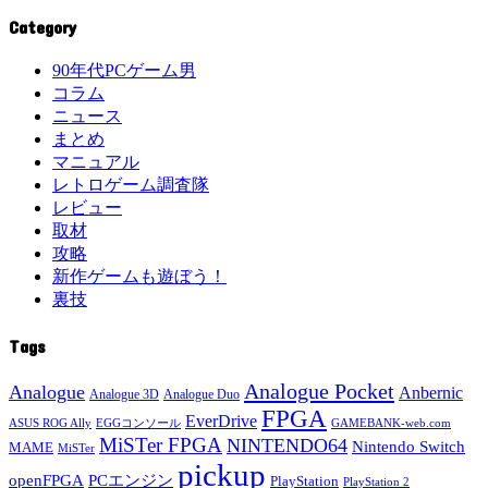
Category
90年代PCゲーム男
コラム
ニュース
まとめ
マニュアル
レトロゲーム調査隊
レビュー
取材
攻略
新作ゲームも遊ぼう！
裏技
Tags
Analogue Pocket
Analogue
Anbernic
Analogue 3D
Analogue Duo
FPGA
EverDrive
ASUS ROG Ally
EGGコンソール
GAMEBANK-web.com
MiSTer FPGA
NINTENDO64
Nintendo Switch
MAME
MiSTer
pickup
openFPGA
PCエンジン
PlayStation
PlayStation 2