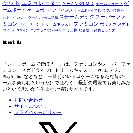
ケット
エミュレーター
ゲ
ゲーミングUMPC
ゲームキューブ
ームボーイ
ゲームボーイアドバンス
ゲー
ゲームボーイアドバンス互換機
スチームデック
スーパーファ
ムボーイカラー
ゲームボーイ互換機
ミコン
ファミコン
メガド
ドリームキャスト
ポリメガ
セガサターン
ライブ
中華エミュ機
ログイン
ログプラスワン
忍者増田
高橋ピョン太
About Us
『レトロゲームで遊ぼう！』は、ファミコンやスーパーファ
ミコン、メガドライブにドリームキャスト、PCエンジン、
PlayStationなどなど、一昔前のレトロゲーム機をただ昔のゲ
ームを楽しむというだけではなく、最新の環境でも楽しみた
いという思いから生まれた情報サイトです。
お問い合わせ
サイトについて
プライバシーポリシー