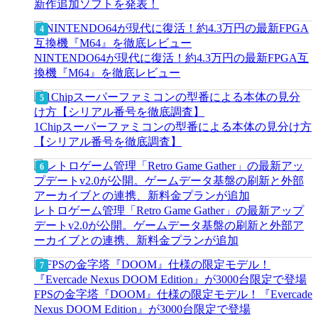
新作追加ソフトを発表！
NINTENDO64が現代に復活！約4.3万円の最新FPGA互
換機『M64』を徹底レビュー
1Chipスーパーファミコンの型番による本体の見分け方
【シリアル番号を徹底調査】
レトロゲーム管理「Retro Game Gather」の最新アップ
デートv2.0が公開。ゲームデータ基盤の刷新と外部ア
ーカイブとの連携、新料金プランが追加
FPSの金字塔『DOOM』仕様の限定モデル！『Evercade
Nexus DOOM Edition』が3000台限定で登場