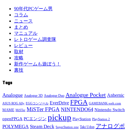
90年代PCゲーム男
コラム
ニュース
まとめ
マニュアル
レトロゲーム調査隊
レビュー
取材
攻略
新作ゲームも遊ぼう！
裏技
Tags
Analogue Pocket
Analogue
Anbernic
Analogue 3D
Analogue Duo
FPGA
EverDrive
ASUS ROG Ally
EGGコンソール
GAMEBANK-web.com
MiSTer FPGA
NINTENDO64
Nintendo Switch
MAME
MiSTer
pickup
openFPGA
PCエンジン
PlayStation
PlayStation 2
アナログポ
POLYMEGA
Steam Deck
Taki Udon
SuperStation one