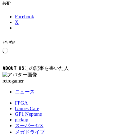
共有:
Facebook
X
いいね:
読
み
込
ABOUT US
み
中…
retrogamer
ニュース
FPGA
Games Care
GF1 Neptune
pickup
スーパー32X
メガドライブ