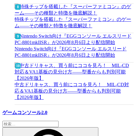
特殊チップを搭載した『スーパーファミコン』のゲー
ム――その種類と特徴を徹底解説！
Nintendo Switch向け『EGGコンソール エルスリード
PC-8801mkIISR』が2026年8月6日より配信開始
中古ドリキャス、買う前にココを見ろ！ MIL-CD対
応＆VA1基板の見分け方——型番からも判別可能
【2026年版】
ゲームコンソール2.0
検
索: