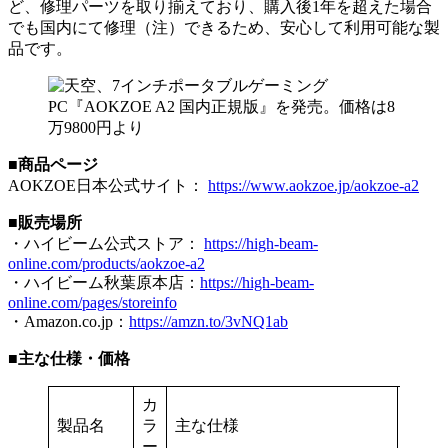
ど、修理パーツを取り揃えており、購入後1年を超えた場合
でも国内にて修理（注）できるため、安心して利用可能な製
品です。
■商品ページ
AOKZOE日本公式サイト：
https://www.aokzoe.jp/aokzoe-a2
■販売場所
・ハイビーム公式ストア：
https://high-beam-
online.com/products/aokzoe-a2
・ハイビーム秋葉原本店：
https://high-beam-
online.com/pages/storeinfo
・Amazon.co.jp：
https://amzn.to/3vNQ1ab
■主な仕様・価格
カ
発売
製品名
ラ
主な仕様
日
ー