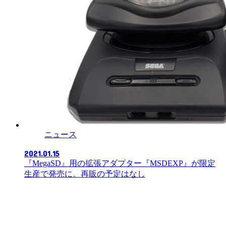
ニュース
2021.01.15
『MegaSD』用の拡張アダプター『MSDEXP』が限定
生産で発売に。再販の予定はなし