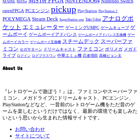
MiSTer FPGA
NINTENDO64
Nintendo Switch
MAME
MiSTer
pickup
openFPGA
PCエンジン
PlayStation
PlayStation 2
アナログポ
POLYMEGA
Steam Deck
Taki Udon
SuperStation one
ケット
エミュレーター
ゲ
ゲーミングUMPC
ゲームキューブ
ームボーイ
ゲームボーイアドバンス
ゲー
ゲームボーイアドバンス互換機
スチームデック
スーパーファ
ムボーイカラー
ゲームボーイ互換機
ミコン
ファミコン
メガド
ドリームキャスト
ポリメガ
セガサターン
ライブ
中華エミュ機
ログイン
ログプラスワン
忍者増田
高橋ピョン太
About Us
『レトロゲームで遊ぼう！』は、ファミコンやスーパーファ
ミコン、メガドライブにドリームキャスト、PCエンジン、
PlayStationなどなど、一昔前のレトロゲーム機をただ昔のゲ
ームを楽しむというだけではなく、最新の環境でも楽しみた
いという思いから生まれた情報サイトです。
お問い合わせ
サイトについて