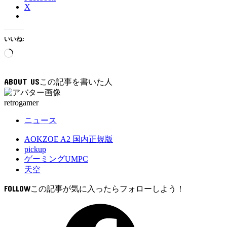
X
いいね:
読
み
込
ABOUT US
み
中…
retrogamer
ニュース
AOKZOE A2 国内正規版
pickup
ゲーミングUMPC
天空
FOLLOW