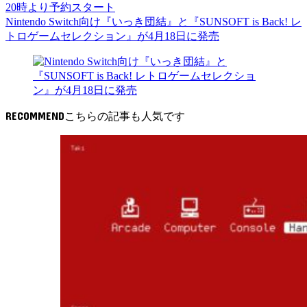
20時より予約スタート
Nintendo Switch向け『いっき団結』と『SUNSOFT is Back! レ
トロゲームセレクション』が4月18日に発売
RECOMMEND