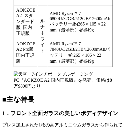
AOKZOE
AMD Ryzen™ 7
A2 スタ
6800U/32GB/512GB/12600mAh
ル
ンダード
バッテリー/約265 × 105 × 22
ナ
2024
版 国内
mm（最薄部）/約649g
年4
ホ
正規版
月18
ワ
AOKZOE
AMD Ryzen™ 7
日
イ
A2 Pro版
7840U/32GB/2TB/12600mAhバ
ト
国内正規
ッテリー/約265 × 105 × 22
版
mm（最薄部）/約649g
■主な特長
1．フロント全面ガラスの美しいボディデザイン
プレス加工された1枚の高アルミニウムガラスから作られて