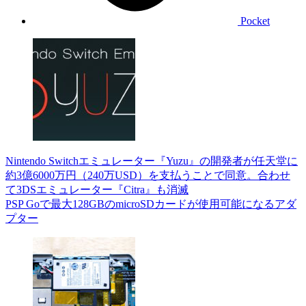
Pocket
Nintendo Switchエミュレーター『Yuzu』の開発者が任天堂に
約3億6000万円（240万USD）を支払うことで同意。合わせ
て3DSエミュレーター『Citra』も消滅
PSP Goで最大128GBのmicroSDカードが使用可能になるアダ
プター