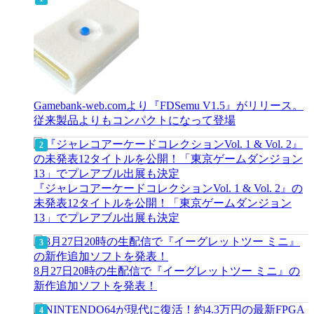
Gamebank-web.comより『FDSemu V1.5』がリリース。
従来製品よりもコンパクトになって登場
『ジャレコアーケードコレクションVol. 1 & Vol. 2』の
未発表12タイトルを公開！「東京ゲームダンジョン
13」でプレアブル出展も決定
8月27日20時の生配信で『イーグレットツー ミニ』の
新作追加ソフトを発表！