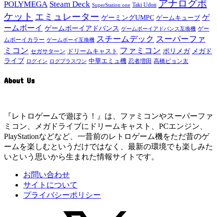
アナログポ
POLYMEGA
Steam Deck
Taki Udon
SuperStation one
ケット
エミュレーター
ゲ
ゲーミングUMPC
ゲームキューブ
ームボーイ
ゲームボーイアドバンス
ゲー
ゲームボーイアドバンス互換機
スチームデック
スーパーファ
ムボーイカラー
ゲームボーイ互換機
ミコン
ファミコン
メガド
ドリームキャスト
ポリメガ
セガサターン
ライブ
中華エミュ機
ログイン
ログプラスワン
忍者増田
高橋ピョン太
About Us
『レトロゲームで遊ぼう！』は、ファミコンやスーパーファ
ミコン、メガドライブにドリームキャスト、PCエンジン、
PlayStationなどなど、一昔前のレトロゲーム機をただ昔のゲ
ームを楽しむというだけではなく、最新の環境でも楽しみた
いという思いから生まれた情報サイトです。
お問い合わせ
サイトについて
プライバシーポリシー