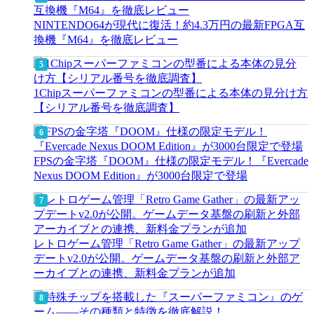
NINTENDO64が現代に復活！約4.3万円の最新FPGA互
換機『M64』を徹底レビュー
1Chipスーパーファミコンの型番による本体の見分け方
【シリアル番号を徹底調査】
FPSの金字塔『DOOM』仕様の限定モデル！『Evercade
Nexus DOOM Edition』が3000台限定で登場
レトロゲーム管理「Retro Game Gather」の最新アップ
デートv2.0が公開。ゲームデータ基盤の刷新と外部ア
ーカイブとの連携、新料金プランが追加