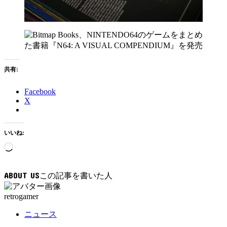
共有:
Facebook
X
いいね:
読
み
込
ABOUT US
み
中…
retrogamer
ニュース