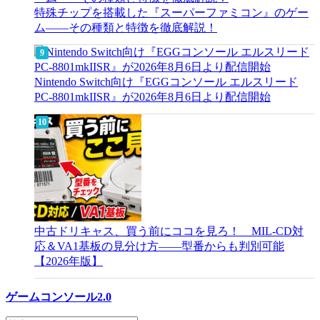
特殊チップを搭載した『スーパーファミコン』のゲー
ム――その種類と特徴を徹底解説！
Nintendo Switch向け『EGGコンソール エルスリード
PC-8801mkIISR』が2026年8月6日より配信開始
中古ドリキャス、買う前にココを見ろ！ MIL-CD対
応＆VA1基板の見分け方——型番からも判別可能
【2026年版】
ゲームコンソール2.0