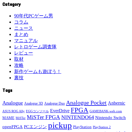
Category
90年代PCゲーム男
コラム
ニュース
まとめ
マニュアル
レトロゲーム調査隊
レビュー
取材
攻略
新作ゲームも遊ぼう！
裏技
Tags
Analogue Pocket
Analogue
Anbernic
Analogue 3D
Analogue Duo
FPGA
EverDrive
ASUS ROG Ally
EGGコンソール
GAMEBANK-web.com
MiSTer FPGA
NINTENDO64
Nintendo Switch
MAME
MiSTer
pickup
openFPGA
PCエンジン
PlayStation
PlayStation 2