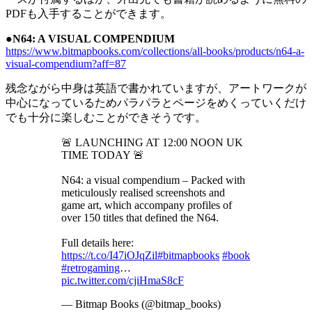
PDFも入手することができます。
●N64: A VISUAL COMPENDIUM
https://www.bitmapbooks.com/collections/all-books/products/n64-a-
visual-compendium?aff=87
残念ながら中身は英語で書かれていますが、アートワークが
中心になっているためパラパラとページをめくっていくだけ
でも十分に楽しむことができそうです。
🚨 LAUNCHING AT 12:00 NOON UK
TIME TODAY 🚨
N64: a visual compendium – Packed with
meticulously realised screenshots and
game art, which accompany profiles of
over 150 titles that defined the N64.
Full details here:
https://t.co/I47iOJqZil
#bitmapbooks
#book
#retrogaming
…
pic.twitter.com/cjiHmaS8cF
— Bitmap Books (@bitmap_books)