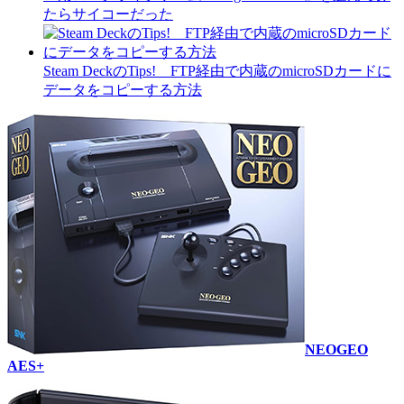
たらサイコーだった
Steam DeckのTips! FTP経由で内蔵のmicroSDカードに
データをコピーする方法
NEOGEO
AES+