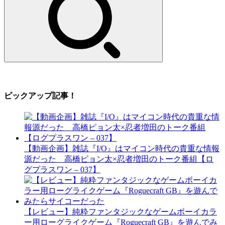
ピックアップ記事！
【動画企画】雑誌『I/O』はマイコン時代の貴重な情報
源だった 高橋ピョン太×忍者増田のトーク番組【ロ
グプラスワン – 037】
【レビュー】純粋ファンタジックなゲームボーイカラ
ー用ローグライクゲーム『Roguecraft GB』を遊んでみ