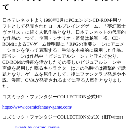
て
日本テレネットより1990年3月にPCエンジンCD-ROM²用ソ
フトとして発売されたロールプレイングゲーム。「夢幻戦士
ヴァリス」に続く人気作品となり、日本テレネットの代表的
な作品の一つで、企画・シナリオ・監督は越智一裕。CD-
ROMによるTVゲーム黎明期に「RPGの重要シーンにアニメ
ーションを使って表現する」手法を本格的に採用した作品。
該当シーンは作品中「ビジュアルシーン」と呼んでおり、
CD-ROMの性能を活かしたその美しいビジュアルシーンや
声優を起用した喋るキャラクターはこの当時では衝撃的で話
題となり、ゲームを原作として、後にファンクラブ発足や小
説、漫画、OVAが発売されるまでに至る人気作となりまし
た。
コズミック・ファンタジーCOLLECTION公式HP
https://www.cosmicfantasy-game.com/
コズミック・ファンタジーCOLLECTION公式X（旧Twitter）
Tweets by cosmic_revive