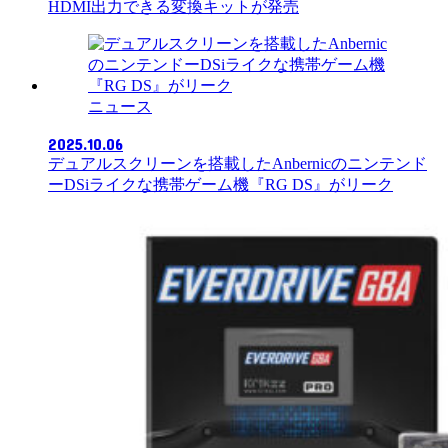
HDMI出力できる変換キットが発売
ニュース
2025.10.06
デュアルスクリーンを搭載したAnbernicのニンテンド
ーDSiライクな携帯ゲーム機『RG DS』がリーク