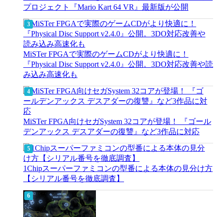
プロジェクト『Mario Kart 64 VR』最新版が公開
MiSTer FPGAで実際のゲームCDがより快適に！
『Physical Disc Support v2.4.0』公開。3DO対応改善や読
み込み高速化も
MiSTer FPGA向けセガSystem 32コアが登場！ 『ゴール
デンアックス デスアダーの復讐』など3作品に対応
1Chipスーパーファミコンの型番による本体の見分け方
【シリアル番号を徹底調査】