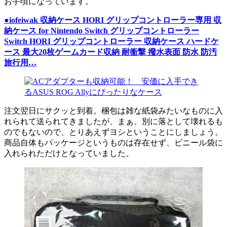
お手頃になっています。
●iofeiwak 収納ケース HORI グリップコントローラー専用 収
納ケース for Nintendo Switch グリップコントローラー
Switch HORI グリップコントローラー 収納ケース ハードケ
ース 最大20枚ゲームカード収納 耐衝撃 撥水表面 防水 防汚
旅行用…
注文翌日にサクッと到着。梱包は雑な紙袋みたいなものに入
れられて送られてきましたが、まぁ、別に落として壊れるも
のでもないので、とりあえずヨシということにしましょう。
商品自体もパッケージというものは存在せず、ビニール袋に
入れられただけとなっていました。