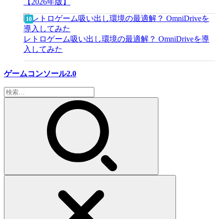
【2026年版】
レトロゲーム吸い出し環境の最適解？ OmniDriveを導
入してみた
ゲームコンソール2.0
検
索: