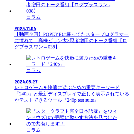
コラム
2023.11.04
【動画企画】POPEYEに載ってたスタープログラマー
に憧れて 高橋ピョン太×忍者増田のトーク番組【ロ
グプラスワン – 038】
コラム
2024.05.27
レトロゲームを快適に遊ぶための重要キーワード
「240p」と最新ディスプレイで正しく表示されている
かテストできるツール『240p test suite』
コラム