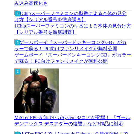
み込み高速化も
1Chipスーパーファミコンの型番による本体の見分け方
【シリアル番号を徹底調査】
ゲームボーイ『スーパードンキーコングGB』がカラー
で蘇る！ PC向けファンリメイクが無料公開
MiSTer FPGA向けセガSystem 32コアが登場！ 『ゴール
デンアックス デスアダーの復讐』など3作品に対応