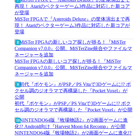
MiSTer FPGAで『Asteroids Deluxe』の筐体演出まで再
現！ Atariのベクターゲーム3作品に対応した新コアが
登場
MiSTer FPGAの新しいコア探しが捗る！『MiSTer
Companion v7.0.0』公開。MiSTerZine統合やファイルマ
ネージャーを追加
初代『ポケモン』がPSP／PS Vitaで3Dゲームに!? ボク
セル調のジオラマで再構築した『Pocket Voxel』が公開
NINTENDO64版『牧場物語2』が2画面ゲームに進化!?