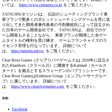
いては、
https://www.crtgames.co.kr
をご覧ください。
TATSUJIN(タツジン)は、 伝説のシューティングブランド東
亜プランで数多くの大ヒットシューティングゲームを世に送
り出してきた開発者兼作曲者の弓削雅稔氏によって設立され
た日本のゲーム開発会社です。 TATSUJINは、 自社でのゲ
ーム開発もさることながら、 東亜プランが開発した全ゲー
ムタイトルの権利を受け継ぎ、 ゲームフランチャイズのラ
イセンス管理も行なっています。 詳細について
は、
https://tatsujin.tokyo/
をご覧ください。
Clear River Games (クリアリバーゲームス)は 2020年に設立さ
れたKlarälven（クラール川）に隣接するKarlstad（カールス
タード）を拠点とするスウェーデンのパブリッシャーです。
Clear River GamesはEmbracer Group（エンブレーサーグルー
プ）に属しています。 詳細について
は、
https://www.clearrivergames.com
をご覧ください。
共有:
Facebook