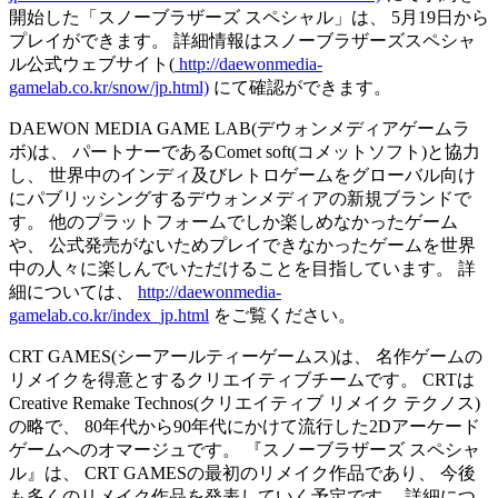
開始した「スノーブラザーズ スペシャル」は、 5月19日から
プレイができます。 詳細情報はスノーブラザーズスペシャ
ル公式ウェブサイト(
http://daewonmedia-
gamelab.co.kr/snow/jp.html)
にて確認ができます。
DAEWON MEDIA GAME LAB(デウォンメディアゲームラ
ボ)は、 パートナーであるComet soft(コメットソフト)と協力
し、 世界中のインディ及びレトロゲームをグローバル向け
にパブリッシングするデウォンメディアの新規ブランドで
す。 他のプラットフォームでしか楽しめなかったゲーム
や、 公式発売がないためプレイできなかったゲームを世界
中の人々に楽しんでいただけることを目指しています。 詳
細については、
http://daewonmedia-
gamelab.co.kr/index_jp.html
をご覧ください。
CRT GAMES(シーアールティーゲームス)は、 名作ゲームの
リメイクを得意とするクリエイティブチームです。 CRTは
Creative Remake Technos(クリエイティブ リメイク テクノス)
の略で、 80年代から90年代にかけて流行した2Dアーケード
ゲームへのオマージュです。 『スノーブラザーズ スペシャ
ル』は、 CRT GAMESの最初のリメイク作品であり、 今後
も多くのリメイク作品を発表していく予定です。 詳細につ