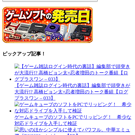
ピックアップ記事！
【ゲーム雑誌ログイン時代の裏話】編集部で頭突きが
大流行!? 高橋ピョン太×忍者増田のトーク番組【ログ
プラスワン – 033】
ゲームキューブのソフトをPCでリッピング！ 希少な
対応ドライブを入手して検証