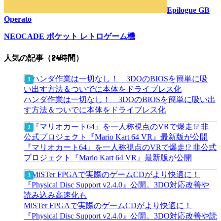
Epilogue GB
Operato
NEOCADE ポケット レトロゲーム機
人気の記事（24時間）
ハンダ作業は一切なし！ 3DOのBIOSを簡単に吸い出
す方法＆ついでに本体をドライブレス化
『マリオカート64』を一人称視点のVRで爆走!? 非公式
プロジェクト『Mario Kart 64 VR』最新版が公開
MiSTer FPGAで実際のゲームCDがより快適に！
『Physical Disc Support v2.4.0』公開。3DO対応改善や読