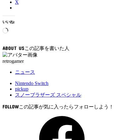
X
いいね:
読
み
込
ABOUT US
み
中…
retrogamer
ニュース
Nintendo Switch
pickup
スノーブラザーズ スペシャル
FOLLOW