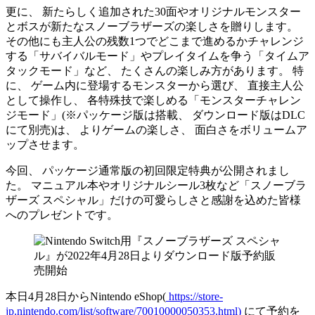
更に、 新たらしく追加された30面やオリジナルモンスター
とボスが新たなスノーブラザーズの楽しさを贈りします。
その他にも主人公の残数1つでどこまで進めるかチャレンジ
する「サバイバルモード」やプレイタイムを争う「タイムア
タックモード」など、 たくさんの楽しみ方があります。 特
に、 ゲーム内に登場するモンスターから選び、 直接主人公
として操作し、 各特殊技で楽しめる「モンスターチャレン
ジモード」(※パッケージ版は搭載、 ダウンロード版はDLC
にて別売)は、 よりゲームの楽しさ、 面白さをボリュームア
ップさせます。
今回、 パッケージ通常版の初回限定特典が公開されまし
た。 マニュアル本やオリジナルシール3枚など「スノーブラ
ザーズ スペシャル」だけの可愛らしさと感謝を込めた皆様
へのプレゼントです。
本日4月28日からNintendo eShop(
https://store-
jp.nintendo.com/list/software/70010000050353.html)
にて予約を