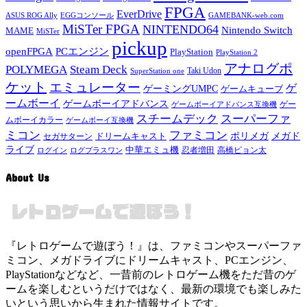
FPGA
EverDrive
ASUS ROG Ally
EGGコンソール
GAMEBANK-web.com
MiSTer FPGA
NINTENDO64
Nintendo Switch
MAME
MiSTer
pickup
openFPGA
PCエンジン
PlayStation
PlayStation 2
アナログポ
POLYMEGA
Steam Deck
Taki Udon
SuperStation one
ケット
エミュレーター
ゲ
ゲーミングUMPC
ゲームキューブ
ームボーイ
ゲームボーイアドバンス
ゲー
ゲームボーイアドバンス互換機
スチームデック
スーパーファ
ムボーイカラー
ゲームボーイ互換機
ミコン
ファミコン
メガド
ドリームキャスト
ポリメガ
セガサターン
ライブ
中華エミュ機
ログイン
ログプラスワン
忍者増田
高橋ピョン太
About Us
『レトロゲームで遊ぼう！』は、ファミコンやスーパーファ
ミコン、メガドライブにドリームキャスト、PCエンジン、
PlayStationなどなど、一昔前のレトロゲーム機をただ昔のゲ
ームを楽しむというだけではなく、最新の環境でも楽しみた
いという思いから生まれた情報サイトです。