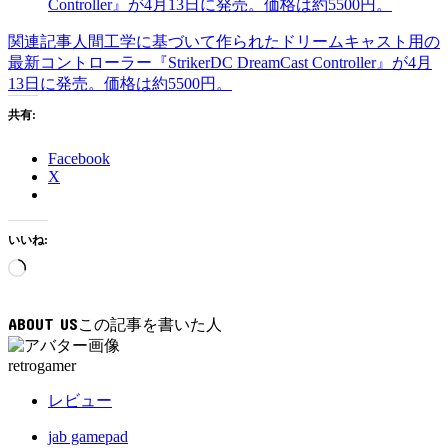
関連記事
人間工学に基づいて作られたドリームキャスト用の
最新コントローラー『StrikerDC DreamCast Controller』が4月
13日に発売。価格は約5500円。
共有:
Facebook
X
いいね:
読
み
込
ABOUT US
み
中…
retrogamer
レビュー
jab gamepad