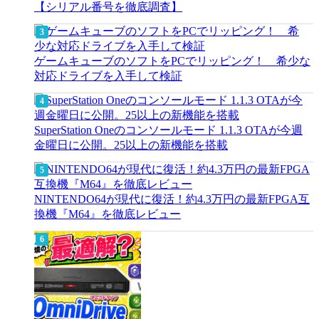
【シリアル番号を徹底調査】
ゲームキューブのソフトをPCでリッピング！ 希少な
対応ドライブを入手して検証
SuperStation Oneのコンソールモード 1.1.3 OTAが今週
金曜日に公開。25以上の新機能を搭載
NINTENDO64が現代に復活！約4.3万円の最新FPGA互
換機『M64』を徹底レビュー