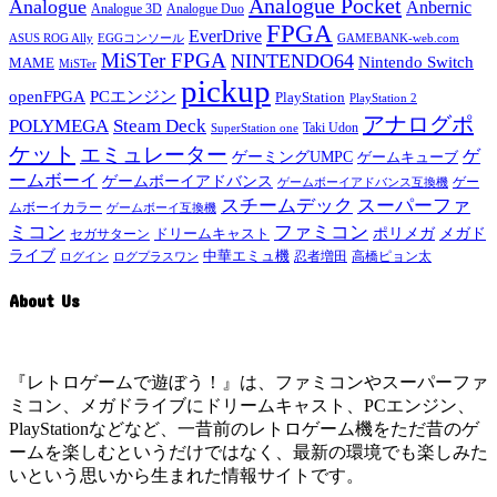
Analogue Pocket
Analogue
Anbernic
Analogue 3D
Analogue Duo
FPGA
EverDrive
ASUS ROG Ally
EGGコンソール
GAMEBANK-web.com
MiSTer FPGA
NINTENDO64
Nintendo Switch
MAME
MiSTer
pickup
openFPGA
PCエンジン
PlayStation
PlayStation 2
アナログポ
POLYMEGA
Steam Deck
Taki Udon
SuperStation one
ケット
エミュレーター
ゲ
ゲーミングUMPC
ゲームキューブ
ームボーイ
ゲームボーイアドバンス
ゲー
ゲームボーイアドバンス互換機
スチームデック
スーパーファ
ムボーイカラー
ゲームボーイ互換機
ミコン
ファミコン
メガド
ドリームキャスト
ポリメガ
セガサターン
ライブ
中華エミュ機
ログイン
ログプラスワン
忍者増田
高橋ピョン太
About Us
『レトロゲームで遊ぼう！』は、ファミコンやスーパーファ
ミコン、メガドライブにドリームキャスト、PCエンジン、
PlayStationなどなど、一昔前のレトロゲーム機をただ昔のゲ
ームを楽しむというだけではなく、最新の環境でも楽しみた
いという思いから生まれた情報サイトです。