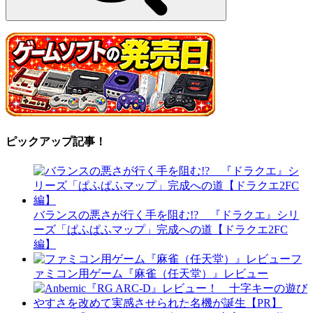
ピックアップ記事！
バランスの悪さが行く手を阻む!? 『ドラクエ』シリ
ーズ「ぱふぱふマップ」完成への道【ドラクエ2FC
編】
フ
ァミコン用ゲーム『麻雀（任天堂）』レビュー