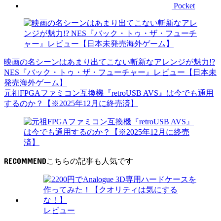
Pocket
映画の名シーンはあまり出てこない斬新なアレンジが魅力!?
NES『バック・トゥ・ザ・フューチャー』レビュー【日本未
発売海外ゲーム】
元祖FPGAファミコン互換機『retroUSB AVS』は今でも通用
するのか？【※2025年12月に終売済】
RECOMMEND
レビュー