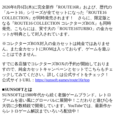
2026年8月6日(木)に完全新作『ROUTE16R』および、歴代の
「ルート16」シリーズが全てセットになった『ROUTE16
COLLECTION』が同時発売されます！ さらに、限定版と
なる『ROUTE16 COLLECTION コレクターズBOX』も同時
発売。こちらには、実寸大の「ROUTE16TURBO」の金カセ
ットが特典として封入されています。
※コレクターズBOX封入の金カセットは純金ではありませ
ん。また金カセットにROMは入っておらず、ゲームを遊ぶ
ことはできません。
すでに各店舗でコレクターズBOXの予約が開始しておりま
すので、純金カセットキャンペーンとセットでこちらもチェ
ックしてみてください。詳しくは公式サイトをチェック！
公式サイトURL：
https://sunsoft.games/route16r/top
■SUNSOFTとは
SUNSOFTは1980年代から続く老舗ゲームブランド。レトロ
ブームを追い風にグローバルに展開中！こだわりと遊び心を
大切に少数精鋭で開発しています。YouTubeでは、最新作か
らレトロゲーム解説までいろいろ配信中！