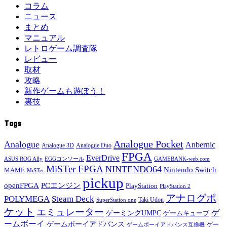
コラム
ニュース
まとめ
マニュアル
レトロゲーム調査隊
レビュー
取材
攻略
新作ゲームも遊ぼう！
裏技
Tags
Analogue Pocket
Analogue
Anbernic
Analogue 3D
Analogue Duo
FPGA
EverDrive
ASUS ROG Ally
EGGコンソール
GAMEBANK-web.com
MiSTer FPGA
NINTENDO64
Nintendo Switch
MAME
MiSTer
pickup
openFPGA
PCエンジン
PlayStation
PlayStation 2
アナログポ
POLYMEGA
Steam Deck
Taki Udon
SuperStation one
ケット
エミュレーター
ゲ
ゲーミングUMPC
ゲームキューブ
ームボーイ
ゲームボーイアドバンス
ゲー
ゲームボーイアドバンス互換機