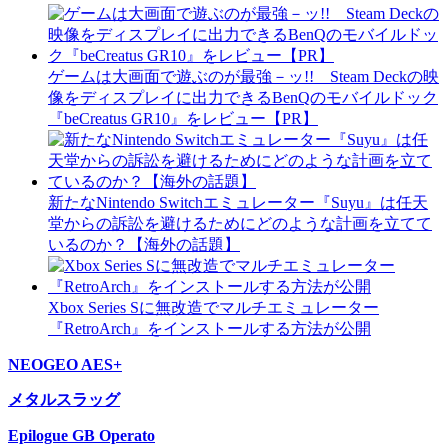
ゲームは大画面で遊ぶのが最強－ッ!! Steam Deckの映
像をディスプレイに出力できるBenQのモバイルドック
『beCreatus GR10』をレビュー【PR】
新たなNintendo Switchエミュレーター『Suyu』は任天
堂からの訴訟を避けるためにどのような計画を立てて
いるのか？【海外の話題】
Xbox Series Sに無改造でマルチエミュレーター
『RetroArch』をインストールする方法が公開
NEOGEO AES+
メタルスラッグ
Epilogue GB Operato