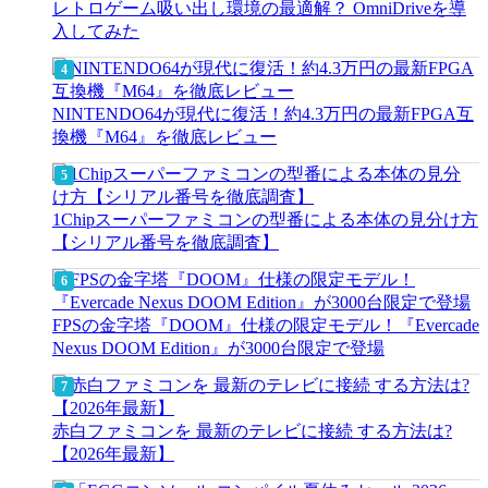
レトロゲーム吸い出し環境の最適解？ OmniDriveを導
入してみた
NINTENDO64が現代に復活！約4.3万円の最新FPGA互
換機『M64』を徹底レビュー
1Chipスーパーファミコンの型番による本体の見分け方
【シリアル番号を徹底調査】
FPSの金字塔『DOOM』仕様の限定モデル！『Evercade
Nexus DOOM Edition』が3000台限定で登場
赤白ファミコンを 最新のテレビに接続 する方法は?
【2026年最新】