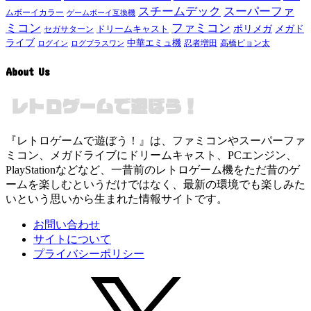
スチームデック
スーパーファ
ムボーイカラー
ゲームボーイ互換機
ミコン
ファミコン
メガド
ドリームキャスト
ポリメガ
セガサターン
ライブ
中華エミュ機
ログイン
ログプラスワン
忍者増田
高橋ピョン太
About Us
『レトロゲームで遊ぼう！』は、ファミコンやスーパーファ
ミコン、メガドライブにドリームキャスト、PCエンジン、
PlayStationなどなど、一昔前のレトロゲーム機をただ昔のゲ
ームを楽しむというだけではなく、最新の環境でも楽しみた
いという思いから生まれた情報サイトです。
お問い合わせ
サイトについて
プライバシーポリシー