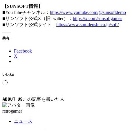
【SUNSOFT情報】
■YouTubeチャンネル：
https://www.youtube.com/@sunsoftdemo
■サンソフト公式X（旧Twitter）：
https://x.com/sunsoftgames
■サンソフト公式サイト：
https://www.sun-denshi.co.jp/soft/
共有:
Facebook
X
いいね:
読
み
込
ABOUT US
み
中…
retrogamer
ニュース