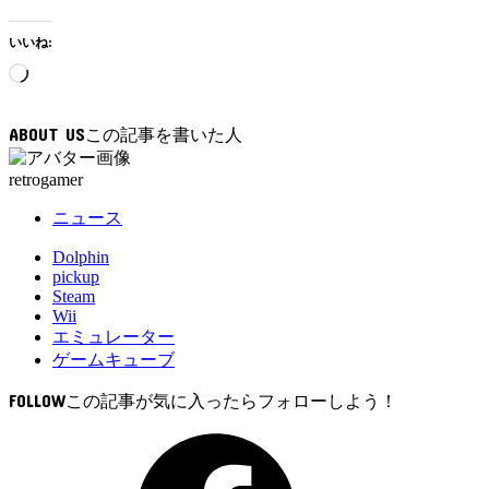
いいね:
読
み
込
ABOUT US
み
中…
retrogamer
ニュース
Dolphin
pickup
Steam
Wii
エミュレーター
ゲームキューブ
FOLLOW