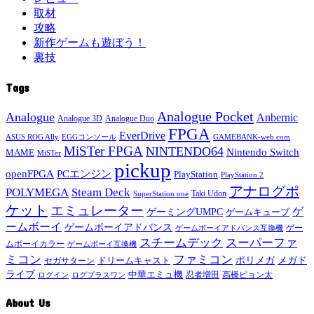
取材
攻略
新作ゲームも遊ぼう！
裏技
Tags
Analogue Pocket
Analogue
Anbernic
Analogue 3D
Analogue Duo
FPGA
EverDrive
ASUS ROG Ally
EGGコンソール
GAMEBANK-web.com
MiSTer FPGA
NINTENDO64
Nintendo Switch
MAME
MiSTer
pickup
openFPGA
PCエンジン
PlayStation
PlayStation 2
アナログポ
POLYMEGA
Steam Deck
Taki Udon
SuperStation one
ケット
エミュレーター
ゲ
ゲーミングUMPC
ゲームキューブ
ームボーイ
ゲームボーイアドバンス
ゲー
ゲームボーイアドバンス互換機
スチームデック
スーパーファ
ムボーイカラー
ゲームボーイ互換機
ミコン
ファミコン
メガド
ドリームキャスト
ポリメガ
セガサターン
ライブ
中華エミュ機
ログイン
ログプラスワン
忍者増田
高橋ピョン太
About Us