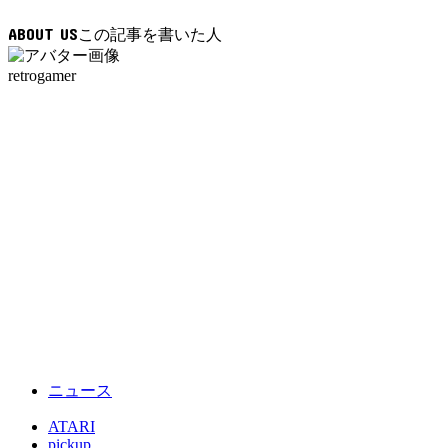
込
ABOUT US
み
中…
retrogamer
ニュース
ATARI
pickup