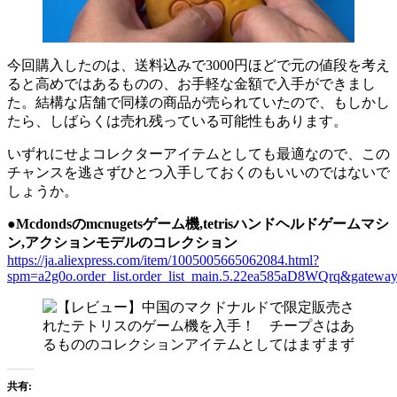
今回購入したのは、送料込みで3000円ほどで元の値段を考え
ると高めではあるものの、お手軽な金額で入手ができまし
た。結構な店舗で同様の商品が売られていたので、もしかし
たら、しばらくは売れ残っている可能性もあります。
いずれにせよコレクターアイテムとしても最適なので、この
チャンスを逃さずひとつ入手しておくのもいいのではないで
しょうか。
●Mcdondsのmcnugetsゲーム機,tetrisハンドヘルドゲームマシ
ン,アクションモデルのコレクション
https://ja.aliexpress.com/item/1005005665062084.html?
spm=a2g0o.order_list.order_list_main.5.22ea585aD8WQrq&gatewa
共有: