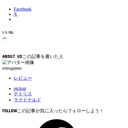
Facebook
X
いいね:
読
み
込
ABOUT US
み
中…
retrogamer
レビュー
pickup
テトリス
マクドナルド
FOLLOW