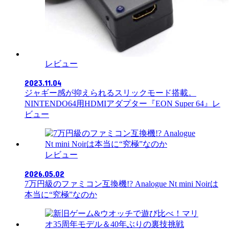
レビュー
2023.11.04
ジャギー感が抑えられるスリックモード搭載。
NINTENDO64用HDMIアダプター『EON Super 64』レ
ビュー
レビュー
2026.05.02
7万円級のファミコン互換機!? Analogue Nt mini Noirは
本当に“究極”なのか