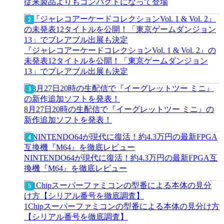
従来製品よりもコンパクトになって登場
『ジャレコアーケードコレクションVol. 1 & Vol. 2』の
未発表12タイトルを公開！「東京ゲームダンジョン
13」でプレアブル出展も決定
8月27日20時の生配信で『イーグレットツー ミニ』の
新作追加ソフトを発表！
NINTENDO64が現代に復活！約4.3万円の最新FPGA互
換機『M64』を徹底レビュー
1Chipスーパーファミコンの型番による本体の見分け方
【シリアル番号を徹底調査】