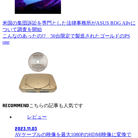
米国の集団訴訟を専門とした法律事務所がASUS ROG Allyに
ついて調査を開始
こんなのあったの!? 50台限定で製造されたゴールドのPS
one
RECOMMEND
レビュー
2023.11.03
AVケーブルの映像を最大1080PのHDMI映像に変換で