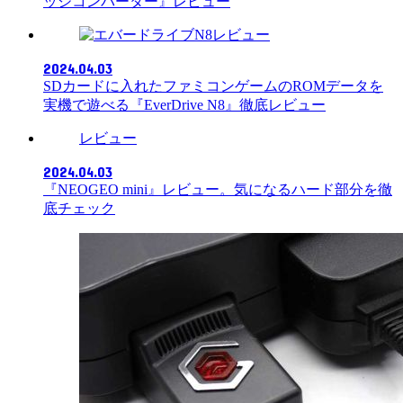
ッジコンバーター』レビュー
レビュー
2024.04.03
SDカードに入れたファミコンゲームのROMデータを
実機で遊べる『EverDrive N8』徹底レビュー
レビュー
2024.04.03
『NEOGEO mini』レビュー。気になるハード部分を徹
底チェック