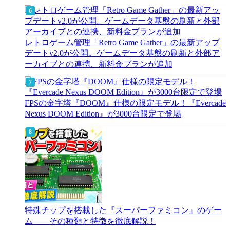
レトロゲーム管理「Retro Game Gather」の最新アップ
デートv2.0が公開。ゲームデータ基盤の刷新と外部ア
ーカイブとの連携、新料金プランが追加
FPSの金字塔『DOOM』仕様の限定モデル！『Evercade
Nexus DOOM Edition』が3000台限定で登場
特殊チップを搭載した『スーパーファミコン』のゲー
ム――その種類と特徴を徹底解説！