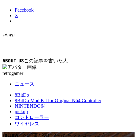
Facebook
X
いいね:
ABOUT US
retrogamer
ニュース
8BitDo
8BitDo Mod Kit for Original N64 Controller
NINTENDO64
pickup
コントローラー
ワイヤレス
FOLLOW