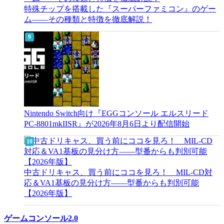
特殊チップを搭載した『スーパーファミコン』のゲー
ム――その種類と特徴を徹底解説！
Nintendo Switch向け『EGGコンソール エルスリード
PC-8801mkIISR』が2026年8月6日より配信開始
中古ドリキャス、買う前にココを見ろ！ MIL-CD対
応＆VA1基板の見分け方——型番からも判別可能
【2026年版】
ゲームコンソール2.0