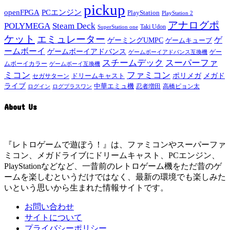
pickup
openFPGA
PCエンジン
PlayStation
PlayStation 2
アナログポ
POLYMEGA
Steam Deck
Taki Udon
SuperStation one
ケット
エミュレーター
ゲ
ゲーミングUMPC
ゲームキューブ
ームボーイ
ゲームボーイアドバンス
ゲー
ゲームボーイアドバンス互換機
スチームデック
スーパーファ
ムボーイカラー
ゲームボーイ互換機
ミコン
ファミコン
メガド
ドリームキャスト
ポリメガ
セガサターン
ライブ
中華エミュ機
ログイン
ログプラスワン
忍者増田
高橋ピョン太
About Us
『レトロゲームで遊ぼう！』は、ファミコンやスーパーファ
ミコン、メガドライブにドリームキャスト、PCエンジン、
PlayStationなどなど、一昔前のレトロゲーム機をただ昔のゲ
ームを楽しむというだけではなく、最新の環境でも楽しみた
いという思いから生まれた情報サイトです。
お問い合わせ
サイトについて
プライバシーポリシー