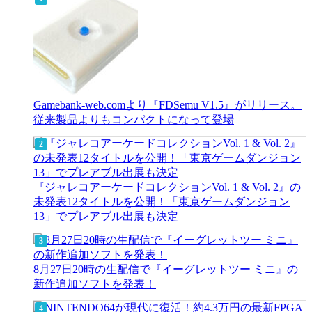
Gamebank-web.comより『FDSemu V1.5』がリリース。
従来製品よりもコンパクトになって登場
『ジャレコアーケードコレクションVol. 1 & Vol. 2』の
未発表12タイトルを公開！「東京ゲームダンジョン
13」でプレアブル出展も決定
8月27日20時の生配信で『イーグレットツー ミニ』の
新作追加ソフトを発表！