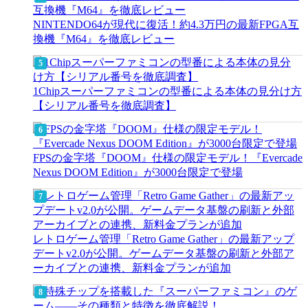
NINTENDO64が現代に復活！約4.3万円の最新FPGA互
換機『M64』を徹底レビュー
1Chipスーパーファミコンの型番による本体の見分け方
【シリアル番号を徹底調査】
FPSの金字塔『DOOM』仕様の限定モデル！『Evercade
Nexus DOOM Edition』が3000台限定で登場
レトロゲーム管理「Retro Game Gather」の最新アップ
デートv2.0が公開。ゲームデータ基盤の刷新と外部ア
ーカイブとの連携、新料金プランが追加