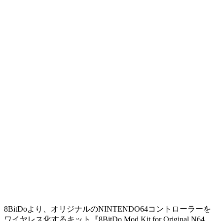
8BitDoより、オリジナルのNINTENDO64コントローラーを
ワイヤレス化するキット『8BitDo Mod Kit for Original N64