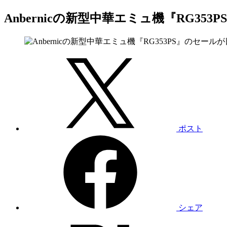
Anbernicの新型中華エミュ機『RG35
ポスト
シェア