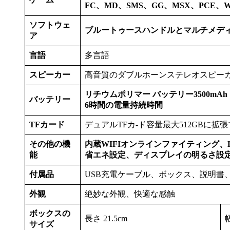
FC、MD、SMS、GG、MSX、PCE、
ソフトウェ
ブルートゥースハンドルとマルチメデ
ア
言語
多言語
スピーカー
高音質のダブルホーンステレオスピー
リチウムポリマー バッテリー3500mAh
バッテリー
6時間の電量持続時間
TFカード
デュアルTFカ-ド容量最大512GBに拡
その他の機
内蔵WIFIオンラインファイティング、
能
省エネ設定、ディスプレイの明るさ設
付属品
USB充電ケーブル、ボックス、説明書
外観
絶妙な外観、快適な感触
ボックスの
長さ 21.5cm
幅
サイズ