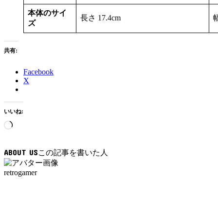
本体のサイ
長さ 17.4cm
幅
ズ
共有:
Facebook
X
いいね:
読
み
込
ABOUT US
み
中…
retrogamer