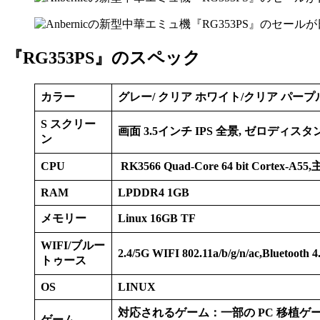
『RG353PS』のスペック
カラー
グレー/ クリア ホワイト/クリア パープ
S スクリー
画面 3.5インチ IPS 全景, ゼロディスタンス
ン
CPU
RK3566 Quad-Core 64 bit Cortex-
RAM
LPDDR4 1GB
メモリー
Linux 16GB TF
WIFI/ブルー
2.4/5G WIFI 802.11a/b/g/n/ac,Bluetooth 4
トゥース
OS
LINUX
対応されるゲーム：一部の PC 移植ゲーム、
ゲーム