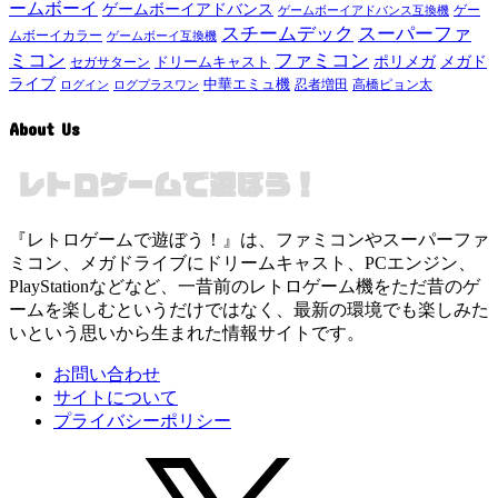
ームボーイ
ゲームボーイアドバンス
ゲー
ゲームボーイアドバンス互換機
スチームデック
スーパーファ
ムボーイカラー
ゲームボーイ互換機
ミコン
ファミコン
メガド
ドリームキャスト
ポリメガ
セガサターン
ライブ
中華エミュ機
ログイン
ログプラスワン
忍者増田
高橋ピョン太
About Us
『レトロゲームで遊ぼう！』は、ファミコンやスーパーファ
ミコン、メガドライブにドリームキャスト、PCエンジン、
PlayStationなどなど、一昔前のレトロゲーム機をただ昔のゲ
ームを楽しむというだけではなく、最新の環境でも楽しみた
いという思いから生まれた情報サイトです。
お問い合わせ
サイトについて
プライバシーポリシー