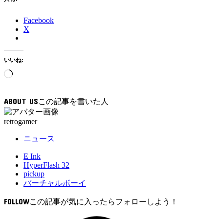
Facebook
X
いいね:
読
み
込
ABOUT US
み
中…
retrogamer
ニュース
E Ink
HyperFlash 32
pickup
バーチャルボーイ
FOLLOW