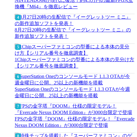
NINTENDO64が現代に復活！約4.3万円の最新FPGA互
換機『M64』を徹底レビュー
8月27日20時の生配信で『イーグレットツー ミニ』の
新作追加ソフトを発表！
1Chipスーパーファミコンの型番による本体の見分け方
【シリアル番号を徹底調査】
SuperStation Oneのコンソールモード 1.1.3 OTAが今週
金曜日に公開。25以上の新機能を搭載
FPSの金字塔『DOOM』仕様の限定モデル！『Evercade
Nexus DOOM Edition』が3000台限定で登場