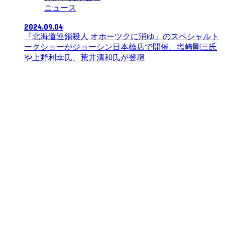
ニュース
2024.09.04
『北海道連鎖殺人 オホーツクに消ゆ』のスペシャルト
ークショーがジョーシン日本橋店で開催。塩崎剛三氏
や上野利幸氏、荒井清和氏が登壇