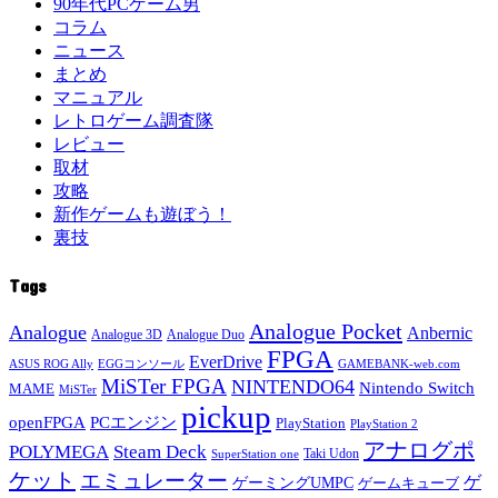
90年代PCゲーム男
コラム
ニュース
まとめ
マニュアル
レトロゲーム調査隊
レビュー
取材
攻略
新作ゲームも遊ぼう！
裏技
Tags
Analogue Pocket
Analogue
Anbernic
Analogue 3D
Analogue Duo
FPGA
EverDrive
ASUS ROG Ally
EGGコンソール
GAMEBANK-web.com
MiSTer FPGA
NINTENDO64
Nintendo Switch
MAME
MiSTer
pickup
openFPGA
PCエンジン
PlayStation
PlayStation 2
アナログポ
POLYMEGA
Steam Deck
Taki Udon
SuperStation one
ケット
エミュレーター
ゲ
ゲーミングUMPC
ゲームキューブ