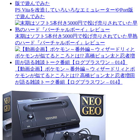
PS Vitaを改造していろいろなエミュレーターやPort版
で遊んでみた
末期はソフト5本付き5000円で投げ売りされていた早熟
のハード『バーチャルボーイ』レビュー
【動画企画】ポケモン～番外編～ウィザードリィとポ
ケモンが似てるところとは!? 高橋ピョン太と忍者増田
が語る雑談トーク番組【ログプラスワン – 014】