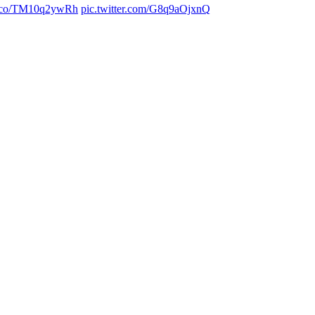
/t.co/TM10q2ywRh
pic.twitter.com/G8q9aOjxnQ