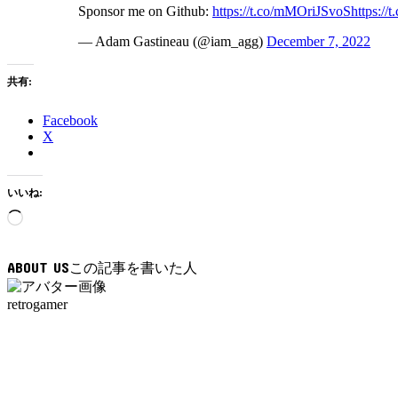
Sponsor me on Github:
https://t.co/mMOriJSvoS
https:/
— Adam Gastineau (@iam_agg)
December 7, 2022
共有:
Facebook
X
いいね:
読
み
込
ABOUT US
み
中…
retrogamer