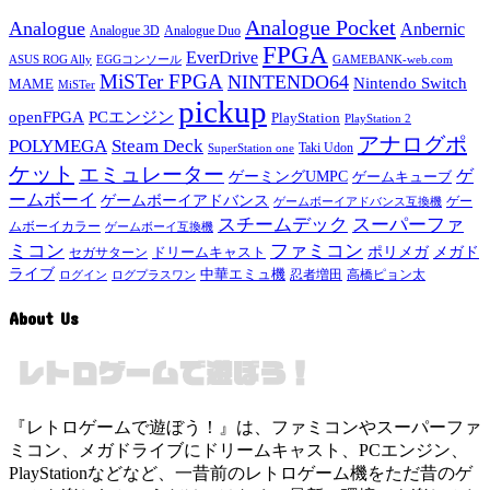
Analogue Pocket
Analogue
Anbernic
Analogue 3D
Analogue Duo
FPGA
EverDrive
ASUS ROG Ally
EGGコンソール
GAMEBANK-web.com
MiSTer FPGA
NINTENDO64
Nintendo Switch
MAME
MiSTer
pickup
openFPGA
PCエンジン
PlayStation
PlayStation 2
アナログポ
POLYMEGA
Steam Deck
Taki Udon
SuperStation one
ケット
エミュレーター
ゲ
ゲーミングUMPC
ゲームキューブ
ームボーイ
ゲームボーイアドバンス
ゲー
ゲームボーイアドバンス互換機
スチームデック
スーパーファ
ムボーイカラー
ゲームボーイ互換機
ミコン
ファミコン
メガド
ドリームキャスト
ポリメガ
セガサターン
ライブ
中華エミュ機
ログイン
ログプラスワン
忍者増田
高橋ピョン太
About Us
『レトロゲームで遊ぼう！』は、ファミコンやスーパーファ
ミコン、メガドライブにドリームキャスト、PCエンジン、
PlayStationなどなど、一昔前のレトロゲーム機をただ昔のゲ