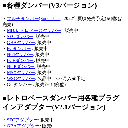
■各種ダンパー(V3バージョン)
・
マルチダンパー(Super 7in1)
: 2022年夏頃発売予定(※β版は
完売)
・
MD/レトロベースダンパー
: 販売中
・
SFCダンパー
: 販売中
・
GBAダンパー
: 販売中
・
FCダンパー
: 販売中
・
N64ダンパー
: 販売中
・
PCEダンパー
: 販売中
・
NGPダンパー
: 販売中
・
MSXダンパー
: 販売中
・
WSCダンパー
: 欠品中 ※7月入荷予定
・GGダンパー : 販売終了(廃盤)
■レトロベースダンパー用各種プラグ
インアダプター(V2.1バージョン)
・
SFCアダプター
: 販売中
・
GBAアダプター
: 販売中