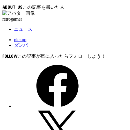
込
ABOUT US
み
中…
retrogamer
ニュース
pickup
ダンパー
FOLLOW