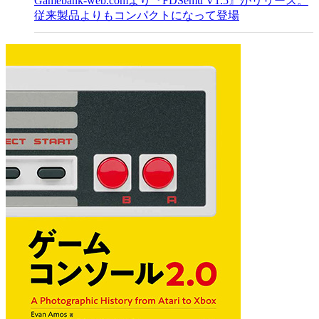
Gamebank-web.comより『FDSemu V1.5』がリリース。
従来製品よりもコンパクトになって登場