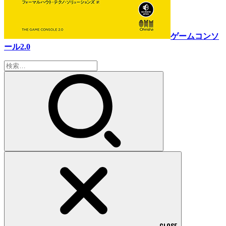
ゲームコンソ
ール2.0
検
索:
CLOSE