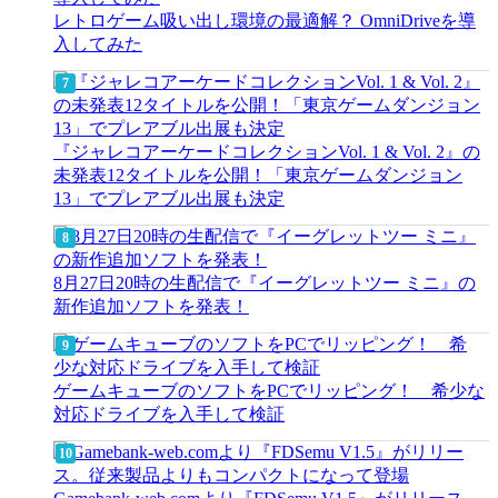
レトロゲーム吸い出し環境の最適解？ OmniDriveを導
入してみた
『ジャレコアーケードコレクションVol. 1 & Vol. 2』の
未発表12タイトルを公開！「東京ゲームダンジョン
13」でプレアブル出展も決定
8月27日20時の生配信で『イーグレットツー ミニ』の
新作追加ソフトを発表！
ゲームキューブのソフトをPCでリッピング！ 希少な
対応ドライブを入手して検証