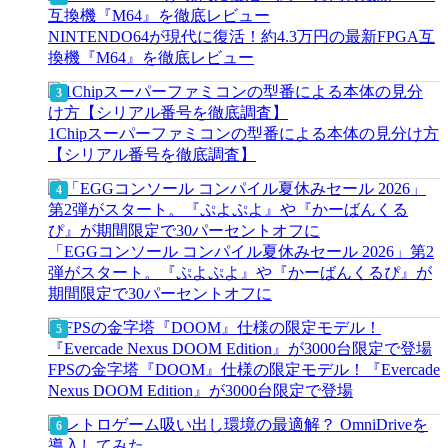
NINTENDO64が現代に復活！約4.3万円の最新FPGA互
換機『M64』を徹底レビュー
1Chipスーパーファミコンの型番による本体の見分け方
【シリアル番号を徹底調査】
「EGGコンソール コンパイル夏休みセール 2026」第2
弾がスタート。『ぷよぷよ』や『かーばんくるぴ』が
期間限定で30パーセントオフに
FPSの金字塔『DOOM』仕様の限定モデル！『Evercade
Nexus DOOM Edition』が3000台限定で登場