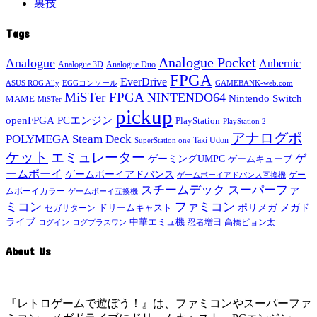
裏技
Tags
Analogue Pocket
Analogue
Anbernic
Analogue 3D
Analogue Duo
FPGA
EverDrive
ASUS ROG Ally
EGGコンソール
GAMEBANK-web.com
MiSTer FPGA
NINTENDO64
Nintendo Switch
MAME
MiSTer
pickup
openFPGA
PCエンジン
PlayStation
PlayStation 2
アナログポ
POLYMEGA
Steam Deck
Taki Udon
SuperStation one
ケット
エミュレーター
ゲ
ゲーミングUMPC
ゲームキューブ
ームボーイ
ゲームボーイアドバンス
ゲー
ゲームボーイアドバンス互換機
スチームデック
スーパーファ
ムボーイカラー
ゲームボーイ互換機
ミコン
ファミコン
メガド
ドリームキャスト
ポリメガ
セガサターン
ライブ
中華エミュ機
ログイン
ログプラスワン
忍者増田
高橋ピョン太
About Us
『レトロゲームで遊ぼう！』は、ファミコンやスーパーファ