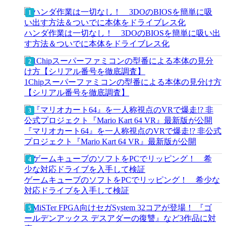
ハンダ作業は一切なし！ 3DOのBIOSを簡単に吸い出
す方法＆ついでに本体をドライブレス化
1Chipスーパーファミコンの型番による本体の見分け方
【シリアル番号を徹底調査】
『マリオカート64』を一人称視点のVRで爆走!? 非公式
プロジェクト『Mario Kart 64 VR』最新版が公開
ゲームキューブのソフトをPCでリッピング！ 希少な
対応ドライブを入手して検証