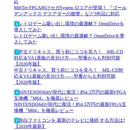
MiSTer FPGA向けセガSystem 32コアが登場！ 『ゴール
デンアックス デスアダーの復讐』など3作品に対応
レトロゲーム吸い出し環境の最適解？ OmniDriveを導
入してみた
中古ドリキャス、買う前にココを見ろ！ MIL-CD対
応＆VA1基板の見分け方——型番からも判別可能
【2026年版】
NINTENDO64が現代に復活！約4.3万円の最新FPGA互
換機『M64』を徹底レビュー